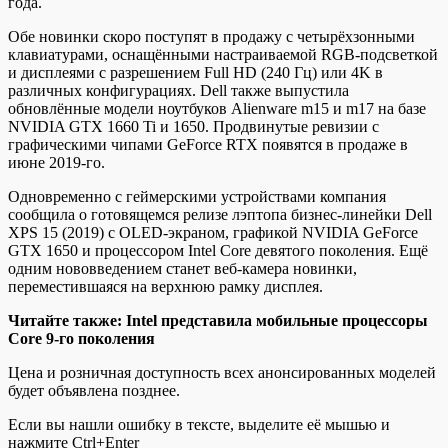
года.
Обе новинки скоро поступят в продажу с четырёхзонными
клавиатурами, оснащёнными настраиваемой RGB-подсветкой
и дисплеями с разрешением Full HD (240 Гц) или 4K в
различных конфигурациях. Dell также выпустила
обновлённые модели ноутбуков Alienware m15 и m17 на базе
NVIDIA GTX 1660 Ti и 1650. Продвинутые ревизии с
графическими чипами GeForce RTX появятся в продаже в
июне 2019-го.
Одновременно с геймерскими устройствами компания
сообщила о готовящемся релизе лэптопа бизнес-линейки Dell
XPS 15 (2019) с OLED-экраном, графикой NVIDIA GeForce
GTX 1650 и процессором Intel Core девятого поколения. Ещё
одним нововведением станет веб-камера новинки,
переместившаяся на верхнюю рамку дисплея.
Читайте также: Intel представила мобильные процессоры
Core 9-го поколения
Цена и розничная доступность всех анонсированных моделей
будет объявлена позднее.
Если вы нашли ошибку в тексте, выделите её мышью и
нажмите Ctrl+Enter