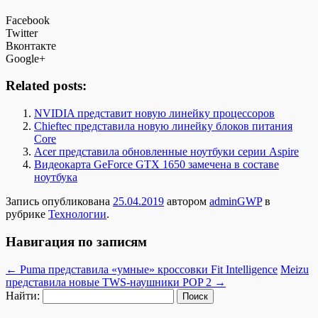
Facebook
Twitter
Вконтакте
Google+
Related posts:
NVIDIA представит новую линейку процессоров
Chieftec представила новую линейку блоков питания
Core
Acer представила обновленные ноутбуки серии Aspire
Видеокарта GeForce GTX 1650 замечена в составе
ноутбука
Запись опубликована
25.04.2019
автором
adminGWP
в
рубрике
Технологии
.
Навигация по записям
←
Puma представила «умные» кроссовки Fit Intelligence
Meizu
представила новые TWS-наушники POP 2
→
Найти: