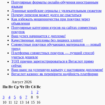
Популярные форматы онлайн-обучения иностранным
языкам
Длинные корейские сериалы с увлекательным сюжетом
Почему перелом может долго не срастаться
Как избежать мошенничества при покупке через
объявления
Популярные категории курсов на сайтах совместных
покупок
Ваш успех начинается с диплома!
Качественные дипломы без лишних хлопот!
Совместные покупки обучающих материалов — новый
тренд
Платформа совместных покупок — лучший способ
учиться дешевле
ТОП причин зарегистрироваться в Вегаслот прямо
сейчас
Ваш шанс на успешную карьеру с настоящим дипломом!
Вегаслот казино: як перевірити надійність платформи
Август 2026
Пн
Вт
Ср
Чт
Пт
Сб
Вс
1
2
3
4
5
6
7
8
9
10
11
12
13
14
15
16