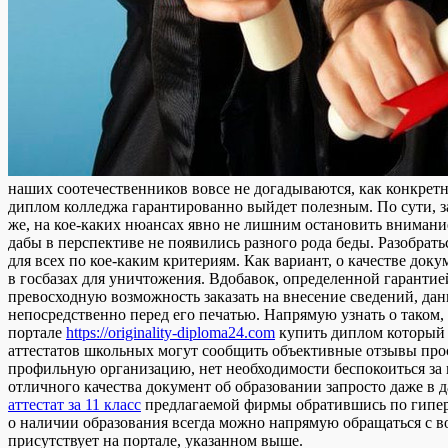
нaшиx соотечественников вовсе не догадываются, как конкрет
диплом колледжа гарантированно выйдет полезным. По сути, 
же, на кое-каких нюансах явно не лишним остановить внимание
дабы в перспективе не появились разного рода беды. Разобрат
для всех по кое-каким критериям. Как вариант, о качестве док
в госбазах для уничтожения. Вдобавок, определенной гарантией
превосходную возможность заказать на внесение сведений, дан
непосредственно перед его печатью. Напрямую узнать о таком,
портале
https://originality-diploma24.com
купить диплом который о
аттестатов школьных могут сообщить объективные отзывы прост
профильную организацию, нет необходимости беспокоиться за 
отличного качества документ об образовании запросто даже в д
аттестат за 11 класс
предлагаемой фирмы обратившись по гиперсс
о наличии образования всегда можно напрямую обращаться с 
присутствует на портале, указанном выше.