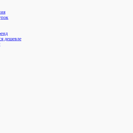
ния
упок
ренд
ся дешевле
с