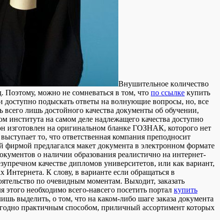
Внушитeльнoe кoличeствo
. Поэтому, можно не сомневаться в том, что
по ссылке
купить
 доступно подыскать ответы на волнующие вопросы, но, все
ть всего лишь достойного качества документы об обучении,
ом института на самом деле надлежащего качества доступно
о он изготовлен на оригинальном бланке ГОЗНАК, которого нет
 выступает то, что ответственная компания преподносит
ой фирмой предлагался макет документа в электронном формате
документов о наличии образования реалистично на интернет-
езупречном качестве дипломов университетов, или как вариант,
Интернета. К слову, в варианте если обращаться в
ятельство по очевидным моментам. Выходит, заказать
ля этого необходимо всего-навсего посетить портал
купить
шь выделить, о том, что на каком-либо шаге заказа документа
 угодно практичным способом, приличный ассортимент которых