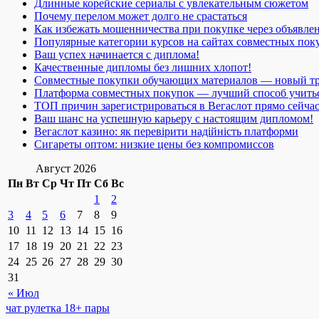
Длинные корейские сериалы с увлекательным сюжетом
Почему перелом может долго не срастаться
Как избежать мошенничества при покупке через объявле
Популярные категории курсов на сайтах совместных пок
Ваш успех начинается с диплома!
Качественные дипломы без лишних хлопот!
Совместные покупки обучающих материалов — новый т
Платформа совместных покупок — лучший способ учить
ТОП причин зарегистрироваться в Вегаслот прямо сейча
Ваш шанс на успешную карьеру с настоящим дипломом!
Вегаслот казино: як перевірити надійність платформи
Сигареты оптом: низкие цены без компромиссов
Август 2026
Пн
Вт
Ср
Чт
Пт
Сб
Вс
1
2
3
4
5
6
7
8
9
10
11
12
13
14
15
16
17
18
19
20
21
22
23
24
25
26
27
28
29
30
31
« Июл
чат рулетка 18+ пары