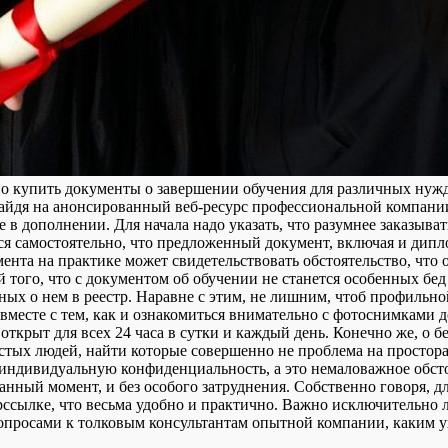
но купить документы о завершении обучения для различных нужд
зайдя на анонсированный веб-ресурс профессиональной компании
 в дополнении. Для начала надо указать, что разумнее заказыва
ься самостоятельно, что предложенный документ, включая и дипл
умента на практике может свидетельствовать обстоятельство, чт
 того, что с документом об обучении не станется особенных бед
ных о нем в реестр. Наравне с этим, не лишним, чтоб профильн
 вместе с тем, как и ознакомиться внимательно с фотоснимками 
ткрыт для всех 24 часа в сутки и каждый день. Конечно же, о б
ых людей, найти которые совершенно не проблема на просторах 
индивидуальную конфиденциальность, а это немаловажное обсто
анный момент, и без особого затруднения. Собственно говоря, д
ылке, что весьма удобно и практично. Важно исключительно ли
вопросами к толковым консультантам опытной компании, каким