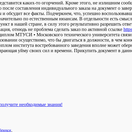
редставится каких-то огорчений. Кроме этого, не излишним сооб
о после составления индивидуального заказа на документ о зав
 и обсудит все факты. Подчеркнем, что, успешно воспользовав
начительно по естественным нюансам. В отдельности есть смысл
нкт в нашей стране, в силу этого результативно разрешить отв
иация, отнюдь не проблема сделать заказ по активной ссылке
http
диплом МТУСИ • Московского технического университета связи 
разовании осуществимо, что бы двигаться в должности, в чем к
плом института востребованного заведения вполне может оберн
ирающая уйму своих сил и времени. Прикупить документ в данно
 получите необходимые знания!
брики
.