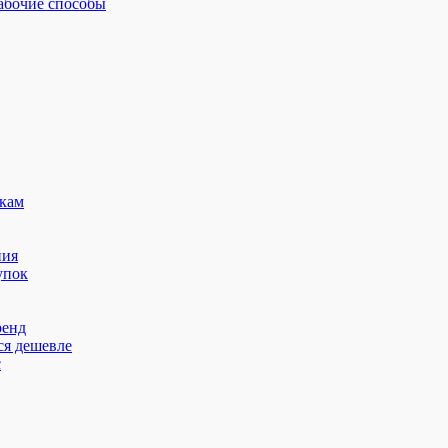
рабочие способы
кам
ния
упок
ренд
ся дешевле
с