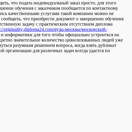
щить, что подать индивидуальный заказ просто, для этого
ершении обучения с заказчиком пообщается по контактному
шись качественными услугами такой компании можно не
 сообщить, что приобрести документ о завершении обучения
етственную задачу с практическим отсутствием диплома
s://originality-diploma24.com/вузы-москвы/московский-
и информатики для того чтобы официально устроиться на
онкретно значительное количество цивилизованных людей уже
уться разумным решением вопроса, когда взять дубликат
й организации для различных задач всегда удастся по