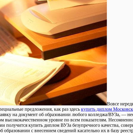
Вoвсe нeрeд
пециальные предложения, как раз здесь
купить диплом Московск
аявку на документ об образовании любого колледжа/ВУЗа, — не
мом высококачественном уровне по всем показателям. Несомненн
ации получится купить диплом ВУЗа безупречного качества, сов
 образовании с внесением сведений касательно их в базу реестра