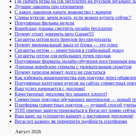
Где скачать игры на ПК бесплатно на русском легально: 
Лучшие лакорны про отношения
С каких лакорнов начать знакомство с жанром
Сливы курсов: зачем ждать, если можно купить сейчас?
Популярные фильмы недели
Корейские дорамы смотреть онлайн бесплатно
Почему стоит доверить авто Garage55
Сигареты оптом всех брендов без предоплаты
Почему минимальный заказ от блока — это плюс
Сигареты оптом — инвестиция в стабильный доход
Сигареты оптом для небольших точек продаж
Популярные форматы онлайн-обучения иностранным язы
Длинные корейские сериалы с увлекательным сюжетом
Почему перелом может долго не срастаться
Как избежать мошенничества при покупке через объявле
Популярные категории курсов на сайтах совместных пок
Ваш успех начинается с диплома!
Качественные дипломы без лишних хлопот!
Совместные покупки обучающих материалов — новый т
Платформа совместных покупок — лучший способ учить
ТОП причин зарегистрироваться в Вегаслот прямо сейча
Ваш шанс на успешную карьеру с настоящим дипломом!
Вегаслот казино: як перевірити надійність платформи
Август 2026