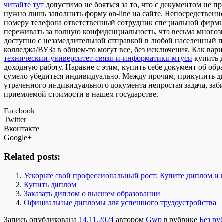
читайте тут
допустимо не бояться за то, что с документом не п
нужно лишь заполнить форму on-line на сайте. Непосредственн
номеру телефона ответственный сотрудник специальной фирмы
переживать за полную конфиденциальность, что весьма многоз
доступно с незамедлительной отправкой в любой населенный пу
колледжа/ВУЗа в общем-то могут все, без исключения. Как вар
технический-университет-связи-и-информатики-мтуси
купить 
доходную работу. Наравне с этим, купить себе документ об об
сумело убедиться индивидуально. Между прочим, прикупить ди
утраченного индивидуального документа непростая задача, заб
приемлемой стоимости в нашем государстве.
Facebook
Twitter
Вконтакте
Google+
Related posts:
Ускорьте свой профессиональный рост: Купите диплом и
Купить диплом
Заказать диплом о высшем образовании
Официальные дипломы для успешного трудоустройства
Запись опубликована
14.11.2024
автором
Gwp
в рубрике
Без ру