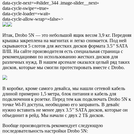
data-cycle-next=»#slider_344 .image-slider__next»
data-cycle-swipe=»true»
data-cycle-loader=»wait»
data-cycle-allow-wrap=»false»>
Итак, Drobo 5N — это небольшой ящик весом 3,9 кг. Передняя
крышка закреплена на магнитах и легко снимается. Под ней
скрываются 5 слотов для жестких дисков формата 3.5’’ SATA
II/III. На сайте производителя есть специальная страница с
рекомендациями по использованию жестких дисков для
различных нужд. В нашем арсенале оказался целый ряд таких
дисков, которые мы смогли протестировать вместе с Drobo.
В коробке, кроме самого девайса, мы нашли сетевой кабель
длиной примерно 1,5 метра, блок питания и кабель для
подключения к розетке. Перед тем как подключать Drobo 5N к
точке Wi-Fi доступа, необходимо его заправить. В девайс
нужно вставить не менее двух 3.5’’ SATA дисков, которые он
объединит в рейд. Мы начали с двух 2 ТБ дисков.
Вообще производитель рекомендует следующую
последовательность настройки Drobo 5N: