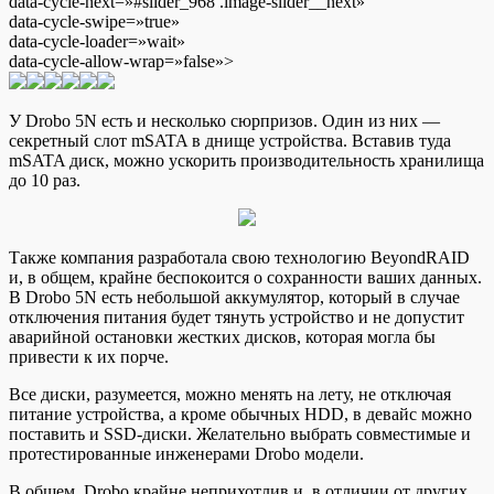
data-cycle-next=»#slider_968 .image-slider__next»
data-cycle-swipe=»true»
data-cycle-loader=»wait»
data-cycle-allow-wrap=»false»>
У Drobo 5N есть и несколько сюрпризов. Один из них —
секретный слот mSATA в днище устройства. Вставив туда
mSATA диск, можно ускорить производительность хранилища
до 10 раз.
Также компания разработала свою технологию BeyondRAID
и, в общем, крайне беспокоится о сохранности ваших данных.
В Drobo 5N есть небольшой аккумулятор, который в случае
отключения питания будет тянуть устройство и не допустит
аварийной остановки жестких дисков, которая могла бы
привести к их порче.
Все диски, разумеется, можно менять на лету, не отключая
питание устройства, а кроме обычных HDD, в девайс можно
поставить и SSD-диски. Желательно выбрать совместимые и
протестированные инженерами Drobo модели.
В общем, Drobo крайне неприхотлив и, в отличии от других