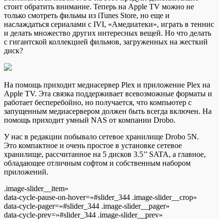
стоит обратить внимание. Теперь на Apple TV можно не
только смотреть фильмы из iTunes Store, но еще и
наслаждаться сериалами с IVI, «Амедиатеки», играть в теннис
и делать множество других интересных вещей. Но что делать
с гигантской коллекцией фильмов, загруженных на жесткий
диск?
На помощь приходит медиасервер Plex и приложение Plex на
Apple TV. Эта связка поддерживает всевозможные форматы и
работает бесперебойно, но получается, что компьютер с
запущенным медиасервером должен быть всегда включен. На
помощь приходит умный NAS от компании Drobo.
У нас в редакции побывало сетевое хранилище Drobo 5N.
Это компактное и очень простое в установке сетевое
хранилище, рассчитанное на 5 дисков 3.5’’ SATA, а главное,
обладающее отличным софтом и собственным набором
приложений.
.image-slider__item»
data-cycle-pause-on-hover=»#slider_344 .image-slider__crop»
data-cycle-pager=»#slider_344 .image-slider__pager»
data-cycle-prev=»#slider_344 .image-slider__prev»