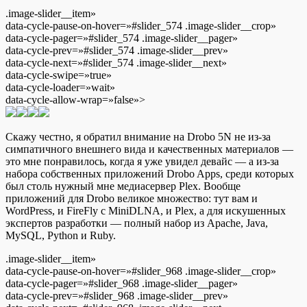
.image-slider__item»
data-cycle-pause-on-hover=»#slider_574 .image-slider__crop»
data-cycle-pager=»#slider_574 .image-slider__pager»
data-cycle-prev=»#slider_574 .image-slider__prev»
data-cycle-next=»#slider_574 .image-slider__next»
data-cycle-swipe=»true»
data-cycle-loader=»wait»
data-cycle-allow-wrap=»false»>
Скажу честно, я обратил внимание на Drobo 5N не из-за
симпатичного внешнего вида и качественных материалов —
это мне понравилось, когда я уже увидел девайс — а из-за
набора собственных приложений Drobo Apps, среди которых
был столь нужный мне медиасервер Plex. Вообще
приложений для Drobo великое множество: тут вам и
WordPress, и FireFly с MiniDLNA, и Plex, а для искушенных
экспертов разработки — полный набор из Apache, Java,
MySQL, Python и Ruby.
.image-slider__item»
data-cycle-pause-on-hover=»#slider_968 .image-slider__crop»
data-cycle-pager=»#slider_968 .image-slider__pager»
data-cycle-prev=»#slider_968 .image-slider__prev»