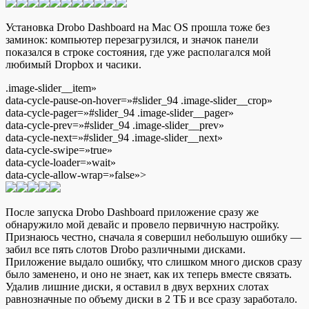
Установка Drobo Dashboard на Mac OS прошла тоже без
заминок: компьютер перезагрузился, и значок панели
показался в строке состояния, где уже располагался мой
любимый Dropbox и часики.
.image-slider__item»
data-cycle-pause-on-hover=»#slider_94 .image-slider__crop»
data-cycle-pager=»#slider_94 .image-slider__pager»
data-cycle-prev=»#slider_94 .image-slider__prev»
data-cycle-next=»#slider_94 .image-slider__next»
data-cycle-swipe=»true»
data-cycle-loader=»wait»
data-cycle-allow-wrap=»false»>
После запуска Drobo Dashboard приложение сразу же
обнаружило мой девайс и провело первичную настройку.
Признаюсь честно, сначала я совершил небольшую ошибку —
забил все пять слотов Drobo различными дисками.
Приложение выдало ошибку, что слишком много дисков сразу
было заменено, и оно не знает, как их теперь вместе связать.
Удалив лишние диски, я оставил в двух верхних слотах
равнозначные по объему диски в 2 TБ и все сразу заработало.