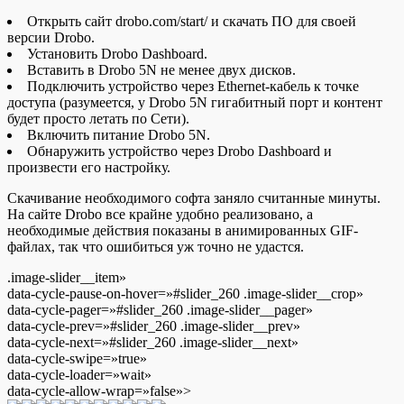
Открыть сайт drobo.com/start/ и скачать ПО для своей
версии Drobo.
Установить Drobo Dashboard.
Вставить в Drobo 5N не менее двух дисков.
Подключить устройство через Ethernet-кабель к точке
доступа (разумеется, у Drobo 5N гигабитный порт и контент
будет просто летать по Сети).
Включить питание Drobo 5N.
Обнаружить устройство через Drobo Dashboard и
произвести его настройку.
Скачивание необходимого софта заняло считанные минуты.
На сайте Drobo все крайне удобно реализовано, а
необходимые действия показаны в анимированных GIF-
файлах, так что ошибиться уж точно не удастся.
.image-slider__item»
data-cycle-pause-on-hover=»#slider_260 .image-slider__crop»
data-cycle-pager=»#slider_260 .image-slider__pager»
data-cycle-prev=»#slider_260 .image-slider__prev»
data-cycle-next=»#slider_260 .image-slider__next»
data-cycle-swipe=»true»
data-cycle-loader=»wait»
data-cycle-allow-wrap=»false»>