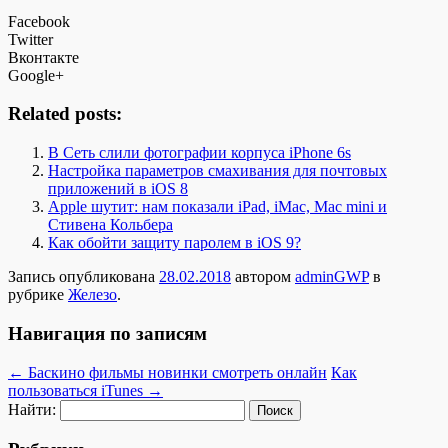
Facebook
Twitter
Вконтакте
Google+
Related posts:
В Сеть слили фотографии корпуса iPhone 6s
Настройка параметров смахивания для почтовых
приложений в iOS 8
Apple шутит: нам показали iPad, iMac, Mac mini и
Стивена Кольбера
Как обойти защиту паролем в iOS 9?
Запись опубликована
28.02.2018
автором
adminGWP
в
рубрике
Железо
.
Навигация по записям
←
Баскино фильмы новинки смотреть онлайн
Как
пользоваться iTunes
→
Найти: