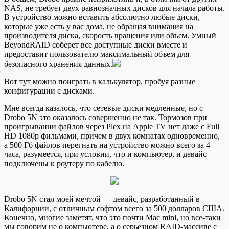
NAS, не требует двух равнозначных дисков для начала работы.
В устройство можно вставить абсолютно любые диски,
которые уже есть у вас дома, не обращая внимания на
производителя диска, скорость вращения или объем. Умный
BeyondRAID соберет все доступные диски вместе и
предоставит пользователю максимальный объем для
безопасного хранения данных.
Вот тут можно поиграть в калькулятор, пробуя разные
конфигурации с дисками.
Мне всегда казалось, что сетевые диски медленные, но с
Drobo 5N это оказалось совершенно не так. Тормозов при
проигрывании файлов через Plex на Apple TV нет даже с Full
HD 1080p фильмами, причем в двух комнатах одновременно,
а 500 Гб файлов перегнать на устройство можно всего за 4
часа, разумеется, при условии, что и компьютер, и девайс
подключены к роутеру по кабелю.
Drobo 5N стал моей мечтой — девайс, разработанный в
Калифорнии, с отличным софтом всего за 500 долларов США.
Конечно, многие заметят, что это почти Mac mini, но все-таки
мы говорим не о компьютере, а о серьезном RAID-массиве с