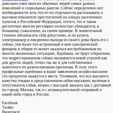
довольно-таки многих обычных людей самых разных
поколений и социальных рангов. Сейчас определенно нет
необходимости хоть что-то по отдельности рассказывать о
высоком показателе преступлений на улицах населенных
пунктов в Российской Федерации, оттого, что в таком
достаточно многие регулярно полностью убеждаются, к
большому сожалению, на своем примере. В значительной
степени обезопасить себя допустимо, если купить
электрошокер и ежедневно выходя из своего дома брать его с
собою, тем более что встроенный в нем электрический
фонарик в общем-то может оказаться востребованным во
многих жизненных ситуациях. Вдобавок, не будет открытием,
что недрессированная собака оказывается некой угрозой как
для других людей, точно так же и для собственника
животного по разноплановым причинам. В силу этого
профильные ошейники в выше заявленном онлайн-магазине
сто процентов окажутся к месту. Упомянем, что все высокого
качества товары в представленном online-магазине, включая и
отпугиватель собак, можно с выгодой заказать как с доставкой
по городу Москва, так и с незамедлительной отправкой в
какой-либо город в России.
Facebook
Twitter
Вконтакте