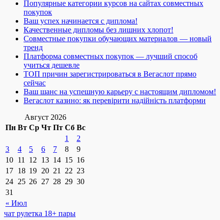
Популярные категории курсов на сайтах совместных
покупок
Ваш успех начинается с диплома!
Качественные дипломы без лишних хлопот!
Совместные покупки обучающих материалов — новый
тренд
Платформа совместных покупок — лучший способ
учиться дешевле
ТОП причин зарегистрироваться в Вегаслот прямо
сейчас
Ваш шанс на успешную карьеру с настоящим дипломом!
Вегаслот казино: як перевірити надійність платформи
Август 2026
Пн
Вт
Ср
Чт
Пт
Сб
Вс
1
2
3
4
5
6
7
8
9
10
11
12
13
14
15
16
17
18
19
20
21
22
23
24
25
26
27
28
29
30
31
« Июл
чат рулетка 18+ пары