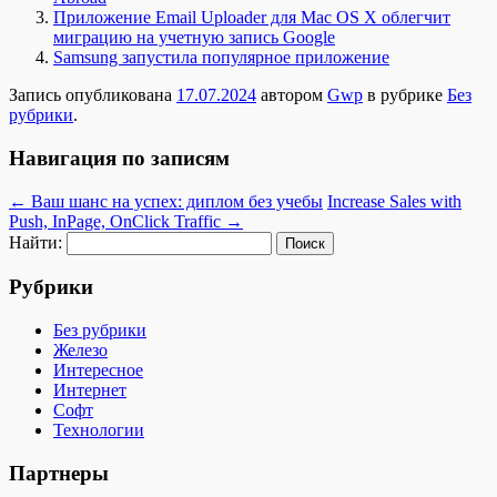
Приложение Email Uploader для Mac OS X облегчит
миграцию на учетную запись Google
Samsung запустила популярное приложение
Запись опубликована
17.07.2024
автором
Gwp
в рубрике
Без
рубрики
.
Навигация по записям
←
Ваш шанс на успех: диплом без учебы
Increase Sales with
Push, InPage, OnClick Traffic
→
Найти:
Рубрики
Без рубрики
Железо
Интересное
Интернет
Софт
Технологии
Партнеры