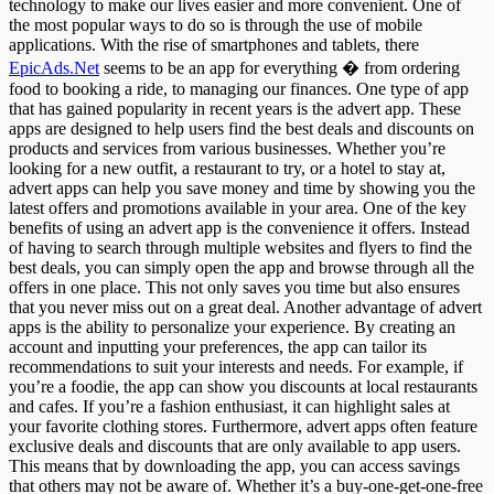
technology to make our lives easier and more convenient. One of
the most popular ways to do so is through the use of mobile
applications. With the rise of smartphones and tablets, there
EpicAds.Net
seems to be an app for everything � from ordering
food to booking a ride, to managing our finances. One type of app
that has gained popularity in recent years is the advert app. These
apps are designed to help users find the best deals and discounts on
products and services from various businesses. Whether you’re
looking for a new outfit, a restaurant to try, or a hotel to stay at,
advert apps can help you save money and time by showing you the
latest offers and promotions available in your area. One of the key
benefits of using an advert app is the convenience it offers. Instead
of having to search through multiple websites and flyers to find the
best deals, you can simply open the app and browse through all the
offers in one place. This not only saves you time but also ensures
that you never miss out on a great deal. Another advantage of advert
apps is the ability to personalize your experience. By creating an
account and inputting your preferences, the app can tailor its
recommendations to suit your interests and needs. For example, if
you’re a foodie, the app can show you discounts at local restaurants
and cafes. If you’re a fashion enthusiast, it can highlight sales at
your favorite clothing stores. Furthermore, advert apps often feature
exclusive deals and discounts that are only available to app users.
This means that by downloading the app, you can access savings
that others may not be aware of. Whether it’s a buy-one-get-one-free