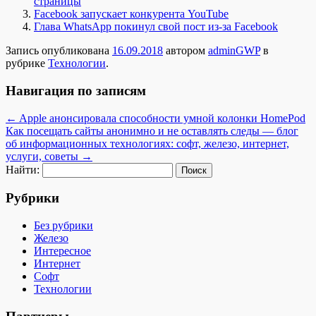
страницы
Facebook запускает конкурента YouTube
Глава WhatsApp покинул свой пост из-за Facebook
Запись опубликована
16.09.2018
автором
adminGWP
в
рубрике
Технологии
.
Навигация по записям
←
Apple анонсировала способности умной колонки HomePod
Как посещать сайты анонимно и не оставлять следы — блог
об информационных технологиях: софт, железо, интернет,
услуги, советы
→
Найти:
Рубрики
Без рубрики
Железо
Интересное
Интернет
Софт
Технологии