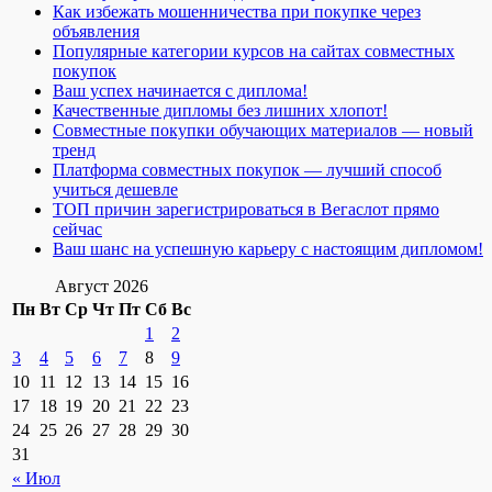
Как избежать мошенничества при покупке через
объявления
Популярные категории курсов на сайтах совместных
покупок
Ваш успех начинается с диплома!
Качественные дипломы без лишних хлопот!
Совместные покупки обучающих материалов — новый
тренд
Платформа совместных покупок — лучший способ
учиться дешевле
ТОП причин зарегистрироваться в Вегаслот прямо
сейчас
Ваш шанс на успешную карьеру с настоящим дипломом!
Август 2026
Пн
Вт
Ср
Чт
Пт
Сб
Вс
1
2
3
4
5
6
7
8
9
10
11
12
13
14
15
16
17
18
19
20
21
22
23
24
25
26
27
28
29
30
31
« Июл