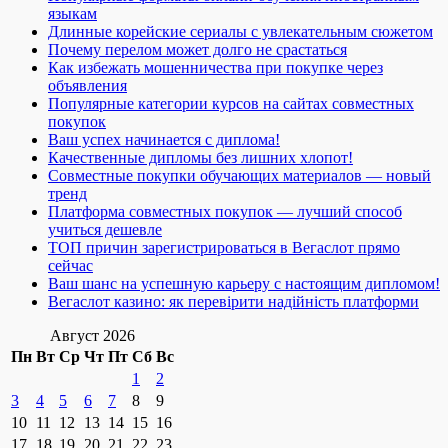
языкам
Длинные корейские сериалы с увлекательным сюжетом
Почему перелом может долго не срастаться
Как избежать мошенничества при покупке через
объявления
Популярные категории курсов на сайтах совместных
покупок
Ваш успех начинается с диплома!
Качественные дипломы без лишних хлопот!
Совместные покупки обучающих материалов — новый
тренд
Платформа совместных покупок — лучший способ
учиться дешевле
ТОП причин зарегистрироваться в Вегаслот прямо
сейчас
Ваш шанс на успешную карьеру с настоящим дипломом!
Вегаслот казино: як перевірити надійність платформи
Август 2026
Пн
Вт
Ср
Чт
Пт
Сб
Вс
1
2
3
4
5
6
7
8
9
10
11
12
13
14
15
16
17
18
19
20
21
22
23