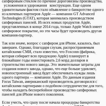
сапфировым стеклом по причине дороговизны
производства,
усложнения и удорожания конструкции. Еще одним
удивительным фактом стало объявление о банкротстве одного
из ключевых партнеров Apple — компании GT Advanced
Technologies (GTAT), которая занималась производством
сапфировых панелей. Из всех новых продуктов Apple,
представленных в конце 2014 года, только Apple Watch имеет
сапфировое покрытие, но эти часы будет производить другая
компания-партнер.
Так или иначе, вопрос с сапфиром для iPhone, казалось, был
завершен. Однако, благодаря слухам, распространяемым
китайскими СМИ, стало известно, что Foxconn (фабрика,
которая собирает всю продукцию Apple) планирует в
ближайшие годы инвестировать 2,6 млрд долларов в
строительство нового завода. Это значительные затраты для
создания нового завода, однако, что еще больше удивляет,
новопостроенный завод будет обеспечивать нужды лишь
одного партнера — компании Apple. По данным издания
Focus Taiwan, американский производитель договорился с
китайскими партнерами о подобном сотрудничестве для того,
чтобы наладить бесперебойное производство сапфировых
панелей для iPhone нового поколения.
Если учесть, что сразу после начала процедуры банкротства