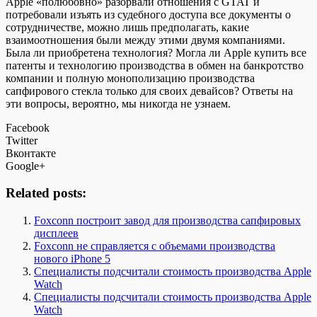
Apple «полюбовно» разорвали отношения с GTAT и
потребовали изъять из судебного доступа все документы о
сотрудничестве, можно лишь предполагать, какие
взаимоотношения были между этими двумя компаниями.
Была ли приобретена технология? Могла ли Apple купить все
патенты и технологию производства в обмен на банкротство
компании и полную монополизацию производства
сапфирового стекла только для своих девайсов? Ответы на
эти вопросы, вероятно, мы никогда не узнаем.
Facebook
Twitter
Вконтакте
Google+
Related posts:
Foxconn построит завод для производства сапфировых
дисплеев
Foxconn не справляется с объемами производства
нового iPhone 5
Специалисты подсчитали стоимость производства Apple
Watch
Специалисты подсчитали стоимость производства Apple
Watch