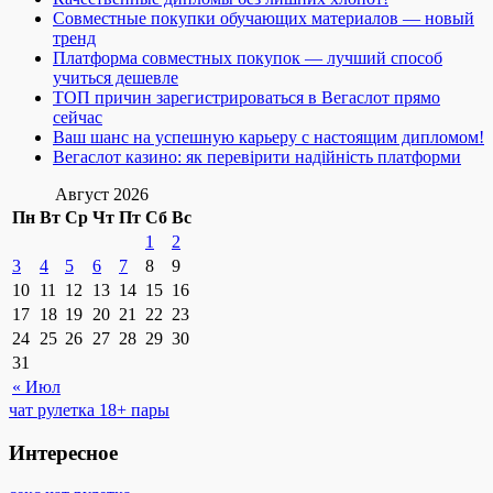
Совместные покупки обучающих материалов — новый
тренд
Платформа совместных покупок — лучший способ
учиться дешевле
ТОП причин зарегистрироваться в Вегаслот прямо
сейчас
Ваш шанс на успешную карьеру с настоящим дипломом!
Вегаслот казино: як перевірити надійність платформи
Август 2026
Пн
Вт
Ср
Чт
Пт
Сб
Вс
1
2
3
4
5
6
7
8
9
10
11
12
13
14
15
16
17
18
19
20
21
22
23
24
25
26
27
28
29
30
31
« Июл
чат рулетка 18+ пары
Интересное