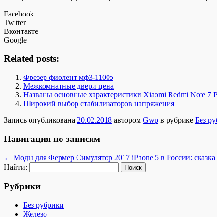
Facebook
Twitter
Вконтакте
Google+
Related posts:
Фрезер фиолент мф3-1100э
Межкомнатные двери цена
Названы основные характеристики Xiaomi Redmi Note 7 P
Широкий выбор стабилизаторов напряжения
Запись опубликована
20.02.2018
автором
Gwp
в рубрике
Без р
Навигация по записям
←
Моды для Фермер Симулятор 2017
iPhone 5 в России: сказк
Найти:
Рубрики
Без рубрики
Железо