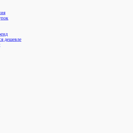
ния
упок
ренд
ся дешевле
с