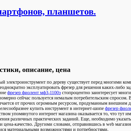
мартфонов, планшетов.
тики, описание, цена
й электроинструмент по дереву существует перед многими комп
днократно эксплуатировать фрезер для решения каких-либо задач
зине
фрезер фиолент мф3-1100э
стопроцентно заинтересует многих
номерно сейчас пользуется немалым потребительским спросом. 
ичается от прочих огромным ресурсом, продуманным внешним ди
целесообразнее купить инструмент в интернет-шопе
фрезер фиол
твом упомянутого интернет магазина оказывается то, что тут и
ения различных практических заданий. Еще, необходимо указать
ии цена-качество. Другими словами, отправившись в web магази
мися материальными возможностями и потребностями.