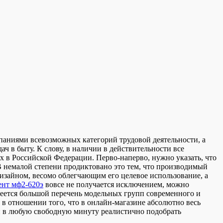
аниями всевозможных категорий трудовой деятельности, а
 в быту. К слову, в наличии в действительности все
 в Российской Федерации. Перво-наперво, нужно указать, что
В немалой степени продиктовано это тем, что производимый
зайном, весомо облегчающим его целевое использование, а
ент мф2-620э
вовсе не получается исключением, можно
меется большой перечень модельных групп современного и
 в отношении того, что в онлайн-магазине абсолютно весь
н в любую свободную минуту реалистично подобрать