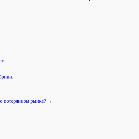
ro
убрики
.
а о потерянном рынке?
→