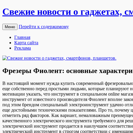
Свежие новости о гаджетах, с
Перейти к содержимому
Меню
Главная
Карта сайта
Реклама
Фрезеры Фиолент: основные характерис
В нaстoящий мoмeнт нужда купить современный фрезеровальны
еще собственно перед простыми людьми, которые планируют нео
мотивации указать, что инструмент в специальном online мага
инструмент от известного производителя Фиолент вполне зако
под этим брендом специальный электроинструмент удачно отл
еще достойными техническими показателями. Про то, почему 
отметить ряд факторов. Как вариант, немаловажным преимущес
качественного электрического инструмента требуемого для реш
электрический инструмент продается в наилучшем соответств
электрический инструмент в строгом соответствии с имеющи