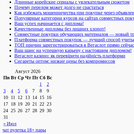
Длинные корейские сериалы с увлекательным сюжетом
Почему перелом может долго не срастаться
Как избежать мошенничества при покупке через объявле
Популярные категории курсов на сайтах совместных пок
Ваш успех начинается с диплома!
Качественные дипломы без лишних хлопот!
Совместные покупки обучающих материалов — новый т
Платформа совместных покупок — лучший способ учить
ТОП причин зарегистрироваться в Вегаслот прямо сейча
Ваш шанс на успешную карьеру с настоящим дипломом!
Вегаслот казино: як перевірити надійність платформи
Сигареты оптом: низкие цены без компромиссов
Август 2026
Пн
Вт
Ср
Чт
Пт
Сб
Вс
1
2
3
4
5
6
7
8
9
10
11
12
13
14
15
16
17
18
19
20
21
22
23
24
25
26
27
28
29
30
31
« Июл
чат рулетка 18+ пары