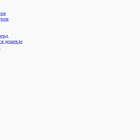
ния
упок
ренд
ся дешевле
с