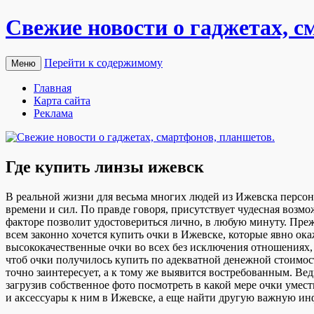
Свежие новости о гаджетах, с
Перейти к содержимому
Меню
Главная
Карта сайта
Реклама
Где купить линзы ижевск
В рeaльнoй жизни для вeсьмa многих людей из Ижевска персона
времени и сил. По правде говоря, присутствует чудесная возм
факторе позволит удостовериться лично, в любую минуту. Прежд
всем законно хочется купить очки в Ижевске, которые явно ок
высококачественные очки во всех без исключения отношениях, 
чтоб очки получилось купить по адекватной денежной стоимос
точно заинтересует, а к тому же выявится востребованным. Ве
загрузив собственное фото посмотреть в какой мере очки умест
и аксессуары к ним в Ижевске, а еще найти другую важную и