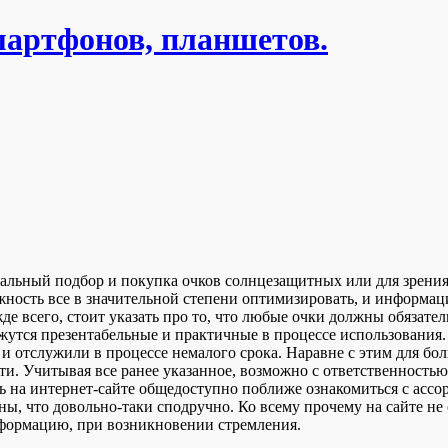
мартфонов, планшетов.
льный подбор и покупка очков солнцезащитных или для зрения о
ожность все в значительной степени оптимизировать, и информац
е всего, стоит указать про то, что любые очки должны обязател
ажутся презентабельные и практичные в процессе использования.
и отслужили в процессе немалого срока. Наравне с этим для бо
ти. Учитывая все ранее указанное, возможно с ответственность
дь на интернет-сайте общедоступно поближе ознакомиться с ассо
ны, что довольно-таки сподручно. Ко всему прочему на сайте не
нформацию, при возникновении стремления.