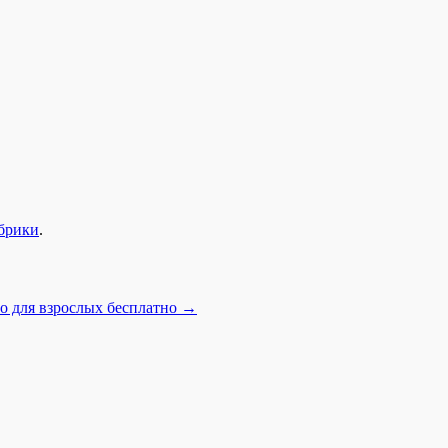
убрики
.
о для взрослых бесплатно
→