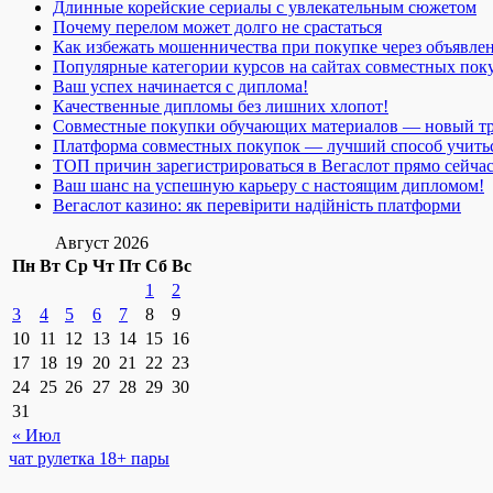
Длинные корейские сериалы с увлекательным сюжетом
Почему перелом может долго не срастаться
Как избежать мошенничества при покупке через объявле
Популярные категории курсов на сайтах совместных пок
Ваш успех начинается с диплома!
Качественные дипломы без лишних хлопот!
Совместные покупки обучающих материалов — новый т
Платформа совместных покупок — лучший способ учить
ТОП причин зарегистрироваться в Вегаслот прямо сейча
Ваш шанс на успешную карьеру с настоящим дипломом!
Вегаслот казино: як перевірити надійність платформи
Август 2026
Пн
Вт
Ср
Чт
Пт
Сб
Вс
1
2
3
4
5
6
7
8
9
10
11
12
13
14
15
16
17
18
19
20
21
22
23
24
25
26
27
28
29
30
31
« Июл
чат рулетка 18+ пары