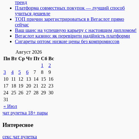
тренд
Платформа совместных покупок — лучший способ
учиться дешевле
ТОП причин зарегистрироваться в Вегаслот прямо
сейчас
Ваш шанс на успешную карьеру с настоящим дипломом!
Вегаслот казино: як перевірити надійність платформи
Сигареты оптом: низкие цены без компромиссов
Август 2026
Пн
Вт
Ср
Чт
Пт
Сб
Вс
1
2
3
4
5
6
7
8
9
10
11
12
13
14
15
16
17
18
19
20
21
22
23
24
25
26
27
28
29
30
31
« Июл
чат рулетка 18+ пары
Интересное
секс чат рулетка