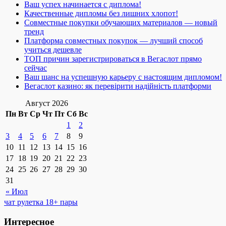
Ваш успех начинается с диплома!
Качественные дипломы без лишних хлопот!
Совместные покупки обучающих материалов — новый
тренд
Платформа совместных покупок — лучший способ
учиться дешевле
ТОП причин зарегистрироваться в Вегаслот прямо
сейчас
Ваш шанс на успешную карьеру с настоящим дипломом!
Вегаслот казино: як перевірити надійність платформи
Август 2026
Пн
Вт
Ср
Чт
Пт
Сб
Вс
1
2
3
4
5
6
7
8
9
10
11
12
13
14
15
16
17
18
19
20
21
22
23
24
25
26
27
28
29
30
31
« Июл
чат рулетка 18+ пары
Интересное