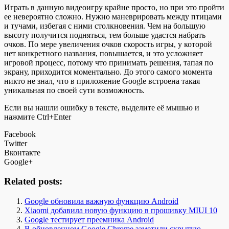
Играть в данную видеоигру крайне просто, но при это пройти
ее невероятно сложно. Нужно маневрировать между птицами
и тучами, избегая с ними столкновения. Чем на большую
высоту получится подняться, тем больше удастся набрать
очков. По мере увеличения очков скорость игры, у которой
нет конкретного названия, повышается, и это усложняет
игровой процесс, потому что принимать решения, тапая по
экрану, приходится моментально. До этого самого момента
никто не знал, что в приложение Google встроена такая
уникальная по своей сути возможность.
Если вы нашли ошибку в тексте, выделите её мышью и
нажмите Ctrl+Enter
Facebook
Twitter
Вконтакте
Google+
Related posts:
Google обновила важную функцию Android
Xiaomi добавила новую функцию в прошивку MIUI 10
Google тестирует преемника Android
В обновленном Google Chrome заметили скрытую