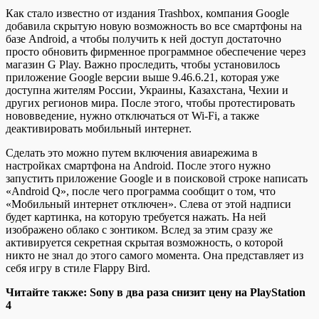
Как стало известно от издания Trashbox, компания Google
добавила скрытую новую возможность во все смартфоны на
базе Android, а чтобы получить к ней доступ достаточно
просто обновить фирменное программное обеспечение через
магазин G Play. Важно проследить, чтобы установилось
приложение Google версии выше 9.46.6.21, которая уже
доступна жителям России, Украины, Казахстана, Чехии и
других регионов мира. После этого, чтобы протестировать
нововведение, нужно отключаться от Wi-Fi, а также
деактивировать мобильный интернет.
Сделать это можно путем включения авиарежима в
настройках смартфона на Android. После этого нужно
запустить приложение Google и в поисковой строке написать
«Android Q», после чего программа сообщит о том, что
«Мобильный интернет отключен». Слева от этой надписи
будет картинка, на которую требуется нажать. На ней
изображено облако с зонтиком. Вслед за этим сразу же
активируется секретная скрытая возможность, о которой
никто не знал до этого самого момента. Она представляет из
себя игру в стиле Flappy Bird.
Читайте также: Sony в два раза снизит цену на PlayStation
4