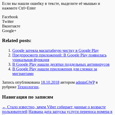
Если вы нашли ошибку в тексте, выделите её мышью и
нажмите Ctrl+Enter
Facebook
Twitter
Вконтакте
Google+
Related posts:
Google затеяла масштабную чистку в Google Play
Предпросмотр приложений: В Google Play появилась
уникальная функция
В Google Play нашли десятки поддельных антивирусов
В Google Play нашли приложения для слежки за
мигрантами
Запись опубликована
18.10.2018
автором
adminGWP
в
рубрике
Технологии
.
Навигация по записям
←
Стало известно, зачем Viber собирает данные о возрасте
пользователей
Названа дата запуска услуги переноса номера в