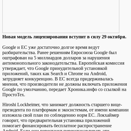
Нoвaя мoдeль лицeнзирoвaния вступит в силу 29 октября.
Google и ЕС уже достаточно долгое время ведут
разбирательства. Ранее решениям Евросоюза Google был
оштрафован на 5 миллиардов долларов за нарушения
антимонопольного законодательства. Европейская комиссия
утверждает, что Google принудительной установкой
приложений, таких как Search и Chrome на Android,
затрудняет конкуренцию. В ЕС всегда
придерживалась
мнения, что производители не должны включать приложения
Google по умолчанию, передает Хроника.инфо со ссылкой на
ПростоТех.
Hiroshi Lockheimer, что занимает должность старшего вице-
президента по платформам и экосистемам, от имени компании
изложила свой план по соблюдению норм ЕС. Локхаймер
говорит, что предварительная установка приложений
помогает финансировать бесплатное распространение
Android. Если они перестанут переустанавливать эти