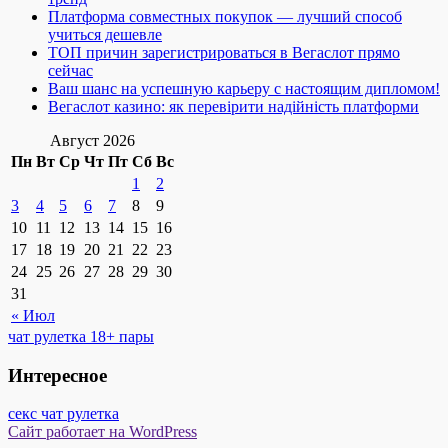
Платформа совместных покупок — лучший способ
учиться дешевле
ТОП причин зарегистрироваться в Вегаслот прямо
сейчас
Ваш шанс на успешную карьеру с настоящим дипломом!
Вегаслот казино: як перевірити надійність платформи
Август 2026
Пн
Вт
Ср
Чт
Пт
Сб
Вс
1
2
3
4
5
6
7
8
9
10
11
12
13
14
15
16
17
18
19
20
21
22
23
24
25
26
27
28
29
30
31
« Июл
чат рулетка 18+ пары
Интересное
секс чат рулетка
Сайт работает на WordPress