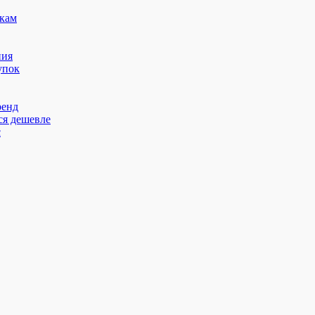
кам
ния
упок
ренд
ся дешевле
с