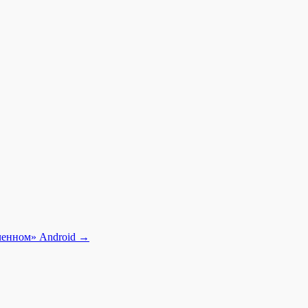
ченном» Android
→