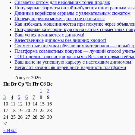
Сигареты оптом для небольших точек продаж
Популярные форматы онлайн-обучения иностранным язы
Длинные корейские сериалы с увлекательным сюжетом
Почему перелом может долго не срастаться
Как избежать мошенничества при покупке через объявле
Популярные категории курсов на сайтах совместных пок
Ваш успех начинается с диплома!
Качественные дипломы без лишних хлопот!
Совместные покупки обучающих материалов — новый т
Платформа совместных покупок — лучший способ учить
ТОП причин зарегистрироваться в Вегаслот прямо сейча
Ваш шанс на успешную карьеру с настоящим дипломом!
Вегаслот казино: як перевірити надійність платформи
Август 2026
Пн
Вт
Ср
Чт
Пт
Сб
Вс
1
2
3
4
5
6
7
8
9
10
11
12
13
14
15
16
17
18
19
20
21
22
23
24
25
26
27
28
29
30
31
« Июл