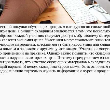
естной покупки обучающих программ или курсов по сниженной ц
зкой цене. Принцип складчины заключается в том, что нескольк
 образом, каждый участник получает доступ к обучающему матери
является экономия денег. Участники могут сэкономить значител
обучающим материалам, которые могут быть недоступны или сли
 опытом и знаниями с другими участниками. Участники могут о
го применении на практике. Однако важно помнить, что складчи
риски нарушения авторских прав. Поэтому перед участием в ск
ует учитывать, что качество обучающих материалов в складчина
ящий вариант. В целом, складчина курсов может быть отличным
кладчине важно тщательно изучить информацию о курсе и продав