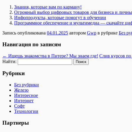
Знания, которые вам по карману!
Огромный выбор цифровых товаров для бизнеса и личн
Инфопродукты, которые помогут в обучении
Программное обеспечение и мультимедиа — скачайте ци
Запись опубликована
04.01.2025
автором
Gwp
в рубрике
Без р
Навигация по записям
←
Ищешь знакомства в Питере? Мы знаем где!
Слив курсов по
Найти:
Рубрики
Без рубрики
Железо
Интересное
Интернет
Софт
Технологии
Партнеры