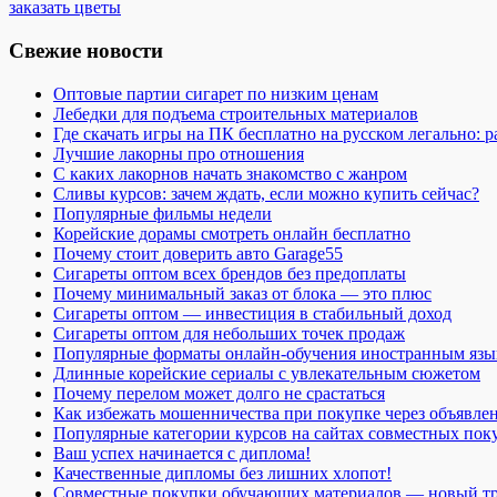
заказать цветы
Свежие новости
Оптовые партии сигарет по низким ценам
Лебедки для подъема строительных материалов
Где скачать игры на ПК бесплатно на русском легально: 
Лучшие лакорны про отношения
С каких лакорнов начать знакомство с жанром
Сливы курсов: зачем ждать, если можно купить сейчас?
Популярные фильмы недели
Корейские дорамы смотреть онлайн бесплатно
Почему стоит доверить авто Garage55
Сигареты оптом всех брендов без предоплаты
Почему минимальный заказ от блока — это плюс
Сигареты оптом — инвестиция в стабильный доход
Сигареты оптом для небольших точек продаж
Популярные форматы онлайн-обучения иностранным язы
Длинные корейские сериалы с увлекательным сюжетом
Почему перелом может долго не срастаться
Как избежать мошенничества при покупке через объявле
Популярные категории курсов на сайтах совместных пок
Ваш успех начинается с диплома!
Качественные дипломы без лишних хлопот!
Совместные покупки обучающих материалов — новый т