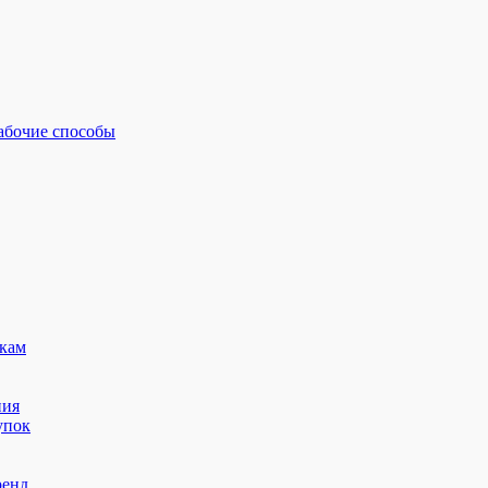
рабочие способы
кам
ния
упок
ренд