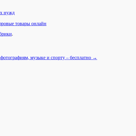
ых нужд
фровые товары онлайн
убрики
.
 фотографиям, музыке и спорту – бесплатно
→