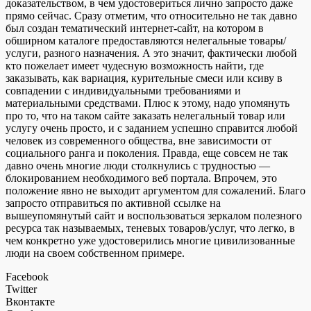
доказательством, в чем удостовериться лично запросто даже
прямо сейчас. Сразу отметим, что относительно не так давно
был создан тематический интернет-сайт, на котором в
обширном каталоге предоставляются нелегальные товары/
услуги, разного назначения. А это значит, фактически любой
кто пожелает имеет чудесную возможность найти, где
заказывать, как вариация, курительные смеси или ксиву в
совпадении с индивидуальными требованиями и
материальными средствами. Плюс к этому, надо упомянуть
про то, что на таком сайте заказать нелегальный товар или
услугу очень просто, и с заданием успешно справится любой
человек из современного общества, вне зависимости от
социального ранга и поколения. Правда, еще совсем не так
давно очень многие люди столкнулись с трудностью —
блокированием необходимого веб портала. Впрочем, это
положение явно не выходит аргументом для сожалений. Благо
запросто отправиться по активной ссылке на
вышеупомянутый сайт и воспользоваться зеркалом полезного
ресурса так называемых, теневых товаров/услуг, что легко, в
чем конкретно уже удостоверились многие цивилизованные
люди на своем собственном примере.
Facebook
Twitter
Вконтакте