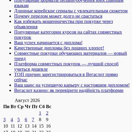
Популярные форматы онлайн-обучения иностранным
языкам
Длинные корейские сериалы с увлекательным сюжетом
Почему перелом может долго не срастаться
Как избежать мошенничества при покупке через
объявления
Популярные категории курсов на сайтах совместных
покупок
Ваш успех начинается с диплома!
Качественные дипломы без лишних хлопот!
Совместные покупки обучающих материалов — новый
тренд
Платформа совместных покупок — лучший способ
учиться дешевле
ТОП причин зарегистрироваться в Вегаслот прямо
сейчас
Ваш шанс на успешную карьеру с настоящим дипломом!
Вегаслот казино: як перевірити надійність платформи
Август 2026
Пн
Вт
Ср
Чт
Пт
Сб
Вс
1
2
3
4
5
6
7
8
9
10
11
12
13
14
15
16