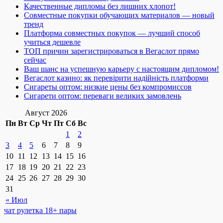
Качественные дипломы без лишних хлопот!
Совместные покупки обучающих материалов — новый
тренд
Платформа совместных покупок — лучший способ
учиться дешевле
ТОП причин зарегистрироваться в Вегаслот прямо
сейчас
Ваш шанс на успешную карьеру с настоящим дипломом!
Вегаслот казино: як перевірити надійність платформи
Сигареты оптом: низкие цены без компромиссов
Сигарети оптом: переваги великих замовлень
Август 2026
Пн
Вт
Ср
Чт
Пт
Сб
Вс
1
2
3
4
5
6
7
8
9
10
11
12
13
14
15
16
17
18
19
20
21
22
23
24
25
26
27
28
29
30
31
« Июл
чат рулетка 18+ пары