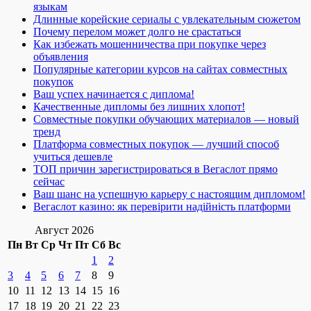
языкам
Длинные корейские сериалы с увлекательным сюжетом
Почему перелом может долго не срастаться
Как избежать мошенничества при покупке через
объявления
Популярные категории курсов на сайтах совместных
покупок
Ваш успех начинается с диплома!
Качественные дипломы без лишних хлопот!
Совместные покупки обучающих материалов — новый
тренд
Платформа совместных покупок — лучший способ
учиться дешевле
ТОП причин зарегистрироваться в Вегаслот прямо
сейчас
Ваш шанс на успешную карьеру с настоящим дипломом!
Вегаслот казино: як перевірити надійність платформи
Август 2026
Пн
Вт
Ср
Чт
Пт
Сб
Вс
1
2
3
4
5
6
7
8
9
10
11
12
13
14
15
16
17
18
19
20
21
22
23