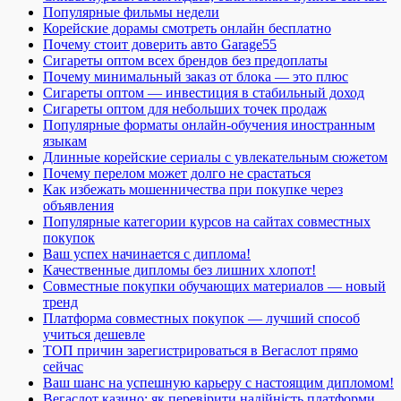
Популярные фильмы недели
Корейские дорамы смотреть онлайн бесплатно
Почему стоит доверить авто Garage55
Сигареты оптом всех брендов без предоплаты
Почему минимальный заказ от блока — это плюс
Сигареты оптом — инвестиция в стабильный доход
Сигареты оптом для небольших точек продаж
Популярные форматы онлайн-обучения иностранным
языкам
Длинные корейские сериалы с увлекательным сюжетом
Почему перелом может долго не срастаться
Как избежать мошенничества при покупке через
объявления
Популярные категории курсов на сайтах совместных
покупок
Ваш успех начинается с диплома!
Качественные дипломы без лишних хлопот!
Совместные покупки обучающих материалов — новый
тренд
Платформа совместных покупок — лучший способ
учиться дешевле
ТОП причин зарегистрироваться в Вегаслот прямо
сейчас
Ваш шанс на успешную карьеру с настоящим дипломом!
Вегаслот казино: як перевірити надійність платформи