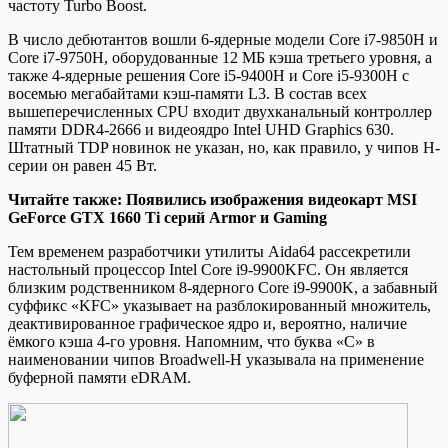
частоту Turbo Boost.
В число дебютантов вошли 6-ядерные модели Core i7-9850H и
Core i7-9750H, оборудованные 12 МБ кэша третьего уровня, а
также 4-ядерные решения Core i5-9400H и Core i5-9300H с
восемью мегабайтами кэш-памяти L3. В состав всех
вышеперечисленных CPU входит двухканальный контроллер
памяти DDR4-2666 и видеоядро Intel UHD Graphics 630.
Штатный TDP новинок не указан, но, как правило, у чипов H-
серии он равен 45 Вт.
Читайте также: Появились изображения видеокарт MSI
GeForce GTX 1660 Ti серий Armor и Gaming
Тем временем разработчики утилиты Aida64 рассекретили
настольный процессор Intel Core i9-9900KFC. Он является
близким родственником 8-ядерного Core i9-9900K, а забавный
суффикс «KFC» указывает на разблокированный множитель,
деактивированное графическое ядро и, вероятно, наличие
ёмкого кэша 4-го уровня. Напомним, что буква «C» в
наименовании чипов Broadwell-H указывала на применение
буферной памяти eDRAM.