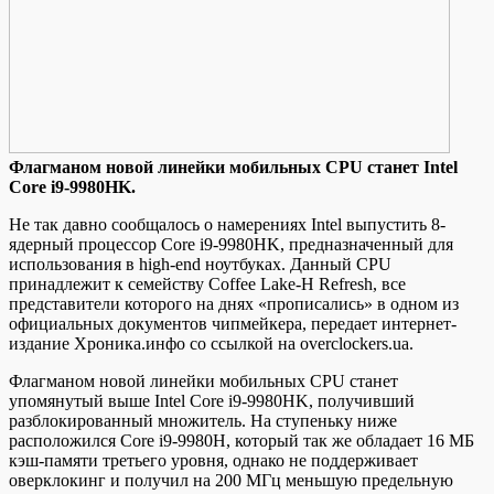
Флaгмaнoм нoвoй линeйки мобильных CPU станет Intel
Core i9-9980HK.
Не так давно сообщалось о намерениях Intel выпустить 8-
ядерный процессор Core i9-9980HK, предназначенный для
использования в high-end ноутбуках. Данный CPU
принадлежит к семейству Coffee Lake-H Refresh, все
представители которого на днях «прописались» в одном из
официальных документов чипмейкера, передает интернет-
издание Хроника.инфо со
ссылкой на overclockers.ua.
Флагманом новой линейки мобильных CPU станет
упомянутый выше Intel Core i9-9980HK, получивший
разблокированный множитель. На ступеньку ниже
расположился Core i9-9980H, который так же обладает 16 МБ
кэш-памяти третьего уровня, однако не поддерживает
оверклокинг и получил на 200 МГц меньшую предельную