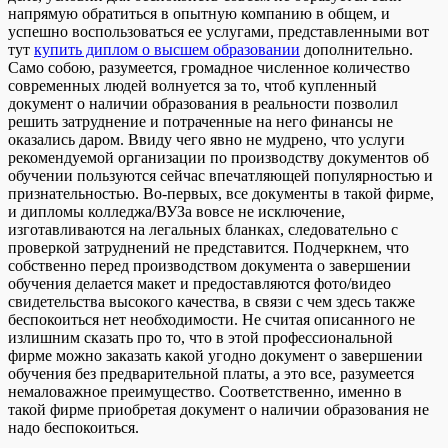
напрямую обратиться в опытную компанию в общем, и
успешно воспользоваться ее услугами, представленными вот
тут
купить диплом о высшем образовании
дополнительно.
Само собою, разумеется, громадное численное количество
современных людей волнуется за то, чтоб купленный
документ о наличии образования в реальности позволил
решить затруднение и потраченные на него финансы не
оказались даром. Ввиду чего явно не мудрено, что услуги
рекомендуемой организации по производству документов об
обучении пользуются сейчас впечатляющей популярностью и
признательностью. Во-первых, все документы в такой фирме,
и дипломы колледжа/ВУЗа вовсе не исключение,
изготавливаются на легальных бланках, следовательно с
проверкой затруднений не представится. Подчеркнем, что
собственно перед производством документа о завершении
обучения делается макет и предоставляются фото/видео
свидетельства высокого качества, в связи с чем здесь также
беспокоиться нет необходимости. Не считая описанного не
излишним сказать про то, что в этой профессиональной
фирме можно заказать какой угодно документ о завершении
обучения без предварительной платы, а это все, разумеется
немаловажное преимущество. Соответственно, именно в
такой фирме приобретая документ о наличии образования не
надо беспокоиться.