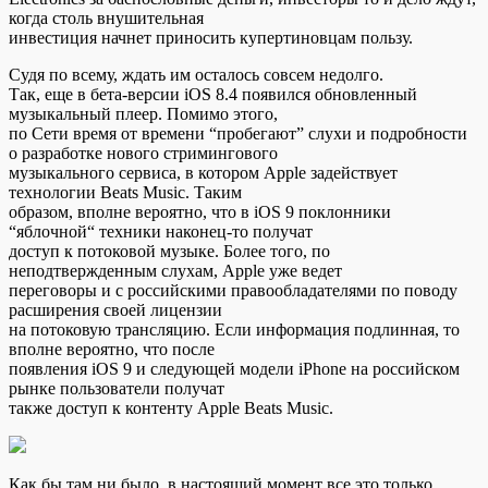
когда столь внушительная
инвестиция начнет приносить купертиновцам пользу.
Судя по всему, ждать им осталось совсем недолго.
Так, еще в бета-версии iOS 8.4 появился обновленный
музыкальный плеер. Помимо этого,
по Сети время от времени “пробегают” слухи и подробности
о разработке нового стримингового
музыкального сервиса, в котором Apple задействует
технологии Beats Music. Таким
образом, вполне вероятно, что в iOS 9 поклонники
“яблочной“ техники наконец-то получат
доступ к потоковой музыке. Более того, по
неподтвержденным слухам, Apple уже ведет
переговоры и с российскими правообладателями по поводу
расширения своей лицензии
на потоковую трансляцию. Если информация подлинная, то
вполне вероятно, что после
появления iOS 9 и следующей модели iPhone на российском
рынке пользователи получат
также доступ к контенту Apple Beats Music.
Как бы там ни было, в настоящий момент все это только