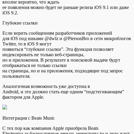
вполне вероятно, что ждать
ее появления можно будет не раньше релиза iOS 9.1 или даже
iOS 9.2.
Глубокие ссылки
Если верить сообщениям разработчиков приложений
для iOS под никами @dwlz и @PiersonBro в сети микроблогов
Twitter, то в iOS 9 могут
появиться “глубокие ссылки”. Эта функция позволяет
индексировать не только веб-страницы,
но и приложения. В результате в поисковой выдаче будут
отображаться не только ссылки
на страницы, но и на приложения, подходящие под запрос
пользователя.
Аналогичная возможность уже доступна в
Android, и это должно стать еще одним “подстегивающим”
фактором для Apple.
Интеграция с Beats Music
С тех пор как компания Apple приобрела Beats
Electronics за баснословные деньги, инвесторы то и дело ждут,