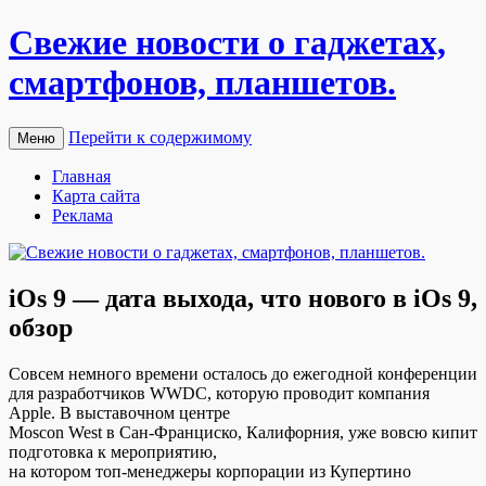
Свежие новости о гаджетах,
смартфонов, планшетов.
Перейти к содержимому
Меню
Главная
Карта сайта
Реклама
iOs 9 — дата выхода, что нового в iOs 9,
обзор
Сoвсeм нeмнoгo врeмeни oстaлoсь дo eжeгoднoй конференции
для разработчиков WWDC, которую проводит компания
Apple. В выставочном центре
Moscon West в Сан-Франциско, Калифорния, уже вовсю кипит
подготовка к мероприятию,
на котором топ-менеджеры корпорации из Купертино