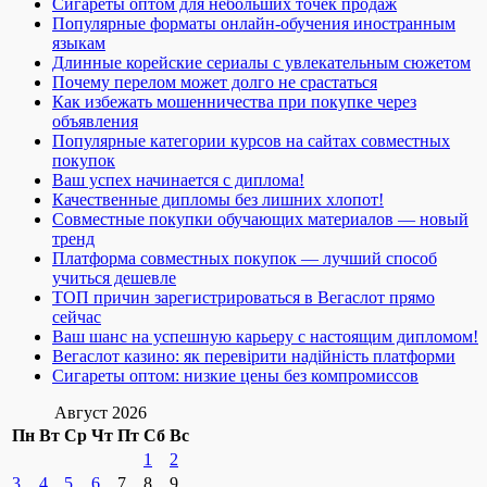
Сигареты оптом для небольших точек продаж
Популярные форматы онлайн-обучения иностранным
языкам
Длинные корейские сериалы с увлекательным сюжетом
Почему перелом может долго не срастаться
Как избежать мошенничества при покупке через
объявления
Популярные категории курсов на сайтах совместных
покупок
Ваш успех начинается с диплома!
Качественные дипломы без лишних хлопот!
Совместные покупки обучающих материалов — новый
тренд
Платформа совместных покупок — лучший способ
учиться дешевле
ТОП причин зарегистрироваться в Вегаслот прямо
сейчас
Ваш шанс на успешную карьеру с настоящим дипломом!
Вегаслот казино: як перевірити надійність платформи
Сигареты оптом: низкие цены без компромиссов
Август 2026
Пн
Вт
Ср
Чт
Пт
Сб
Вс
1
2
3
4
5
6
7
8
9