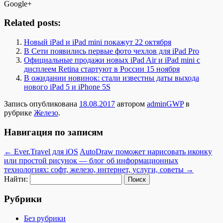
Google+
Related posts:
Новый iPad и iPad mini покажут 22 октября
В Сети появились первые фото чехлов для iPad Pro
Официальные продажи новых iPad Air и iPad mini с
дисплеем Retina стартуют в России 15 ноября
В ожидании новинок: стали известны даты выхода
нового iPad 5 и iPhone 5S
Запись опубликована
18.08.2017
автором
adminGWP
в
рубрике
Железо
.
Навигация по записям
←
Ever.Travel для iOS
AutoDraw поможет нарисовать иконку
или простой рисунок — блог об информационных
технологиях: софт, железо, интернет, услуги, советы
→
Найти:
Рубрики
Без рубрики