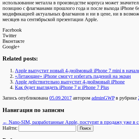
использование металла в производстве корпуса может значител
позицию с флагманами прошлого года и после выхода iPhone 6s 
модификацией актуальных флагманов и ни в цене, ни в возмож
месяцев на сентябрьской презентации Apple.
Facebook
Twitter
Вконтакте
Google+
Related posts:
Apple выпустит новый 4-дюймовый iPhone 7 mini в начал
«Летающие» iPhone смогут избегать падений на экран
Apple действительно выпустит 4-дюймовый iPhone
Как будет выглядеть iPhone 7 и iPhone 7 Plus
Запись опубликована
05.09.2017
автором
adminGWP
в рубрике
Навигация по записям
←
Nano-SIM, разработанные Apple, поступят в продажу уже в с
Найти: