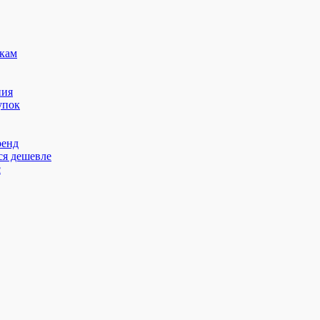
кам
ния
упок
ренд
ся дешевле
с