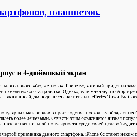
мартфонов, планшетов.
орпус и 4-дюймовый экран
льного нового «бюджетного» iPhone 6с, который придет на заме
панели нового устройства. Однако, есть мнение, что Apple реши
е, таким инсайдом поделился аналитик из Jefferies Энжи Ву. Сог
е популярных материалов в производстве, поскольку обладает не
ыглядеть более дешевыми. Отчасти этим объясняется низкая попу
не снискал значительной популярности среди своей целевой ауди
 чертой приемника данного смартфона. iPhone 6c станет неким 