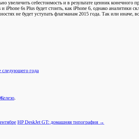
ьно увеличить себестоимость и в результате ценник конечного п
и iPhone 6s Plus будет стоить, как iPhone 6, однако аналитики 
ностях не будет уступать флагманам 2015 года. Так или иначе, 
е следующего года
Железо
.
ентябре
HP DeskJet GT: домашняя типография
→