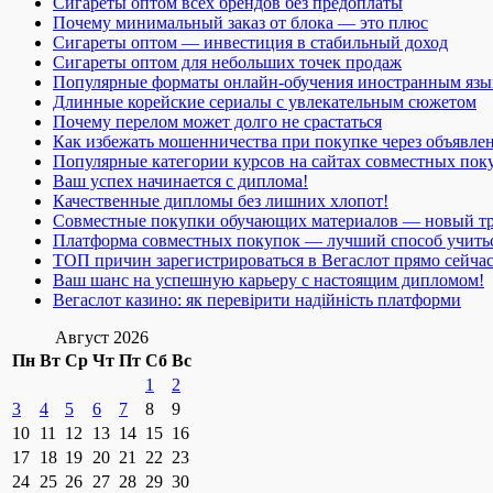
Сигареты оптом всех брендов без предоплаты
Почему минимальный заказ от блока — это плюс
Сигареты оптом — инвестиция в стабильный доход
Сигареты оптом для небольших точек продаж
Популярные форматы онлайн-обучения иностранным язы
Длинные корейские сериалы с увлекательным сюжетом
Почему перелом может долго не срастаться
Как избежать мошенничества при покупке через объявле
Популярные категории курсов на сайтах совместных пок
Ваш успех начинается с диплома!
Качественные дипломы без лишних хлопот!
Совместные покупки обучающих материалов — новый т
Платформа совместных покупок — лучший способ учить
ТОП причин зарегистрироваться в Вегаслот прямо сейча
Ваш шанс на успешную карьеру с настоящим дипломом!
Вегаслот казино: як перевірити надійність платформи
Август 2026
Пн
Вт
Ср
Чт
Пт
Сб
Вс
1
2
3
4
5
6
7
8
9
10
11
12
13
14
15
16
17
18
19
20
21
22
23
24
25
26
27
28
29
30