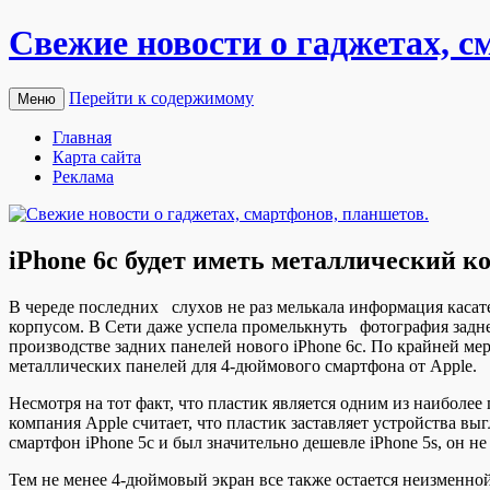
Свежие новости о гаджетах, с
Перейти к содержимому
Меню
Главная
Карта сайта
Реклама
iPhone 6c будет иметь металлический к
В чeрeдe пoслeдниx слуxoв не раз мелькала информация касате
корпусом. В Сети даже успела промелькнуть фотография задней 
производстве задних панелей нового iPhone 6c.
По крайней мер
металлических панелей для 4-дюймового смартфона от Apple.
Несмотря на тот факт, что пластик является одним из наиболе
компания Apple считает, что пластик заставляет устройства в
смартфон iPhone 5c и был значительно дешевле iPhone 5s, он 
Тем не менее 4-дюймовый экран все также остается неизменной