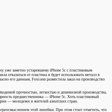
ну уже заметно устаревшему iPhone 5c с пластиковым
ла отказаться от пластика и будет использовать металл в
ласно его данным, Foxconn разместила заказ на производство
обходимой прочностью, легкостью и дешевизной производства,
лярность предшественника — iPhone 5c. Хоть пластиковый
тории — молодежи и жителей азиатских стран.
переосмыслением этой линейки. При этом стоит отметить, что