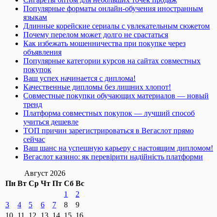
Популярные форматы онлайн-обучения иностранным
языкам
Длинные корейские сериалы с увлекательным сюжетом
Почему перелом может долго не срастаться
Как избежать мошенничества при покупке через
объявления
Популярные категории курсов на сайтах совместных
покупок
Ваш успех начинается с диплома!
Качественные дипломы без лишних хлопот!
Совместные покупки обучающих материалов — новый
тренд
Платформа совместных покупок — лучший способ
учиться дешевле
ТОП причин зарегистрироваться в Вегаслот прямо
сейчас
Ваш шанс на успешную карьеру с настоящим дипломом!
Вегаслот казино: як перевірити надійність платформи
Август 2026
Пн
Вт
Ср
Чт
Пт
Сб
Вс
1
2
3
4
5
6
7
8
9
10
11
12
13
14
15
16