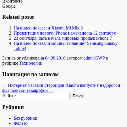
Вконтакте
Google+
Related posts:
На видео показали Xiaomi Mi Mix 3
Презентация нового iPhone намечена на 12 сентября
23 сентября: дата начала мировых продаж iPhone 7
На видео показали мощный планшет Samsung Galaxy
Tab S4
Запись опубликована
04.09.2018
автором
adminGWP
в
рубрике
Технологии
.
Навигация по записям
←
Интернет магазин стероидов
Xiaomi выпустит недорогой
флагманский смартфон
→
Найти:
Рубрики
Без рубрики
Железо