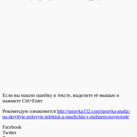
Если вы нашли ошибку в тексте, выделите её мышью и
нажмите Ctrl+Enter
Рекомендую ознакомится
http://spravka152.com/spravka-analiz-
na-skryityie-polovyie-infektsii-u-muzhchin-v-nizhnem-novgorode
Facebook
Twitter