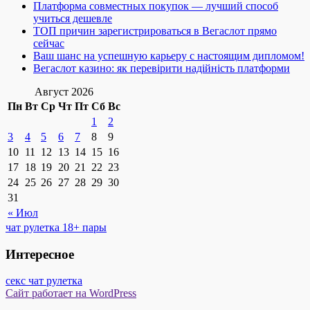
Платформа совместных покупок — лучший способ
учиться дешевле
ТОП причин зарегистрироваться в Вегаслот прямо
сейчас
Ваш шанс на успешную карьеру с настоящим дипломом!
Вегаслот казино: як перевірити надійність платформи
Август 2026
Пн
Вт
Ср
Чт
Пт
Сб
Вс
1
2
3
4
5
6
7
8
9
10
11
12
13
14
15
16
17
18
19
20
21
22
23
24
25
26
27
28
29
30
31
« Июл
чат рулетка 18+ пары
Интересное
секс чат рулетка
Сайт работает на WordPress