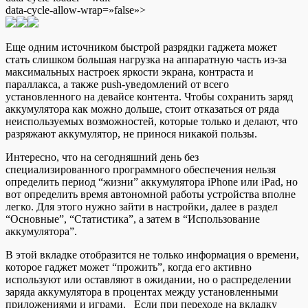
data-cycle-allow-wrap=»false»>
Еще одним источником быстрой разрядки гаджета может
стать слишком большая нагрузка на аппаратную часть из-за
максимальных настроек яркости экрана, контраста и
параллакса, а также push-уведомлений от всего
установленного на девайсе контента. Чтобы сохранить заряд
аккумулятора как можно дольше, стоит отказаться от ряда
неиспользуемых возможностей, которые только и делают, что
разряжают аккумулятор, не принося никакой пользы.
Интересно, что на сегодняшний день без
специализированного программного обеспечения нельзя
определить период “жизни” аккумулятора iPhone или iPad, но
вот определить время автономной работы устройства вполне
легко. Для этого нужно зайти в настройки, далее в раздел
“Основные”, “Статистика”, а затем в “Использование
аккумулятора”.
В этой вкладке отобразится не только информация о времени,
которое гаджет может “прожить”, когда его активно
используют или оставляют в ожидании, но о распределении
заряда аккумулятора в процентах между установленными
приложениями и играми. Если при переходе на вкладку