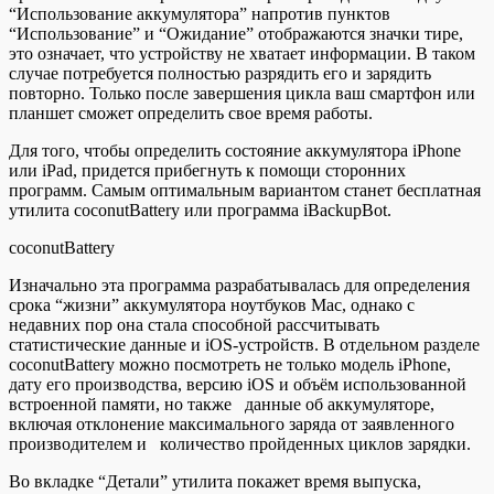
“Использование аккумулятора” напротив пунктов
“Использование” и “Ожидание” отображаются значки тире,
это означает, что устройству не хватает информации. В таком
случае потребуется полностью разрядить его и зарядить
повторно. Только после завершения цикла ваш смартфон или
планшет сможет определить свое время работы.
Для того, чтобы определить состояние аккумулятора iPhone
или iPad, придется прибегнуть к помощи сторонних
программ. Самым оптимальным вариантом станет бесплатная
утилита coconutBattery или программа iBackupBot.
coconutBattery
Изначально эта программа разрабатывалась для определения
срока “жизни” аккумулятора ноутбуков Мас, однако с
недавних пор она стала способной рассчитывать
статистические данные и iOS-устройств. В отдельном разделе
coconutBattery можно посмотреть не только модель iPhone,
дату его производства, версию iOS и объём использованной
встроенной памяти, но также данные об аккумуляторе,
включая отклонение максимального заряда от заявленного
производителем и количество пройденных циклов зарядки.
Во вкладке “Детали” утилита покажет время выпуска,