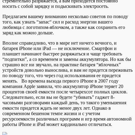
стремительно разряжается, а вам приходится постоянно
носить с собой зарядку и подыскивать электросеть.
Предлагаем вашему
вниманию несколько советов по поводу
того, как узнать “запас“ сил и расход энергии вашего
любимца с логотипом-яблочком, а также как сохранить его
заряд как можно дольше.
Вполне справедливо, что в мире нет ничего вечного, и
батарея iPhone или iPad — не исключение. Смартфон и
планшет начинают быстрее разряжаться и чаще требовать
“подпитки”, а со временем и замены аккумулятора. Но как бы
страшно все ни звучало, на практике батарея “яблочных”
устройств довольно вынослива, и вам не придется переживать
по поводу того, что через год использования ее придется
менять. Во времена выхода первого iPhone в 2007 году
компания Apple заявила, что аккумулятор iPhone теряет 20
процентов своей емкости после четырехсот полных циклов.
Следовательно, если вы не будете “убивать” гаджет 8-
часовыми разговорами каждый день, то такого уменьшения
емкости придется ждать не менее двух лет. Однако в
современном бешеном темпе жизни и с учетом
ресурсоемкости различных программ и игр время автономной
работы iPhone и iPad может кардинально отличаться.