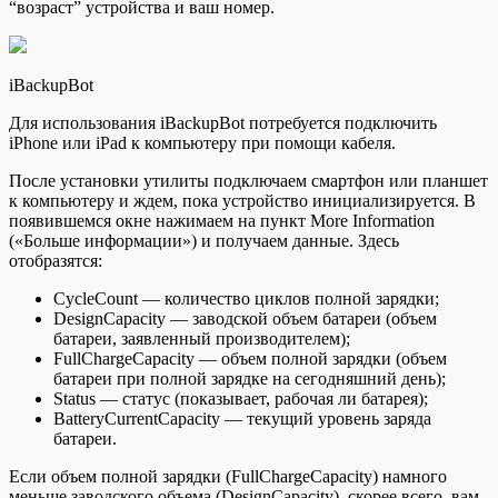
“возраст” устройства и ваш номер.
iBackupBot
Для использования iBackupBot потребуется подключить
iPhone или iPad к компьютеру при помощи кабеля.
После установки утилиты подключаем смартфон или планшет
к компьютеру и ждем, пока устройство инициализируется. В
появившемся окне нажимаем на пункт More Information
(«Больше информации») и получаем данные. Здесь
отобразятся:
CycleCount — количество циклов полной зарядки;
DesignCapacity — заводской объем батареи (объем
батареи, заявленный производителем);
FullChargeCapacity — объем полной зарядки (объем
батареи при полной зарядке на сегодняшний день);
Status — статус (показывает, рабочая ли батарея);
BatteryCurrentCapacity — текущий уровень заряда
батареи.
Если объем полной зарядки (FullChargeCapacity) намного
меньше заводского объема (DesignCapacity), скорее всего, вам