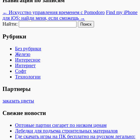
Навигация по записям
←
Искусство управления временем с Pomodoro
Find my iPhone
для iOS: найди меня, если сможешь
→
Найти:
Рубрики
Без рубрики
Железо
Интересное
Интернет
Софт
Технологии
Партнеры
заказать цветы
Свежие новости
Оптовые партии сигарет по низким ценам
Лебедки для подъема строительных материалов
Где скачать игры на ПК бесплатно на русском легально: