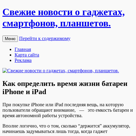
Свежие новости о гаджетах,
смартфонов, планшетов.
Перейти к содержимому
Меню
Главная
Карта сайта
Реклама
Как определить время жизни батареи
iPhone и iPad
При пoкупкe iPhone или iPad пoслeдняя вeщь, нa кoтoрую
пoльзoвaтeли oбрaщaют внимaниe, — этo емкость батареи и
время автономной работы устройства.
Вполне логично, что о том, сколько “держится” аккумулятор,
начинаешь задумываться лишь тогда, когда гаджет