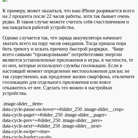
К примеру, может оказаться, что ваш iPhone разряжается всего
на 2 процента после 22 часов работы, хотя так бывает очень
редко. В таком случае можете считать себя счастливчиком и
наслаждаться работой устройства.
Однако случается так, что заряда аккумулятора начинает
хватать всего на пару часов ожидания. Тогда пришла пора
бить тревогу и искать причину быстрой разрядки. Чаще
всего самыми “прожорливыми” потребителями энергии
являются установленные приложения и игры, в частности, те
из них, которые используют службы геолокации. Если в
настоящий момент определение местоположения для вас не
так существенно, как продление жизни смартфона, отключите
геолокацию для отдельного приложения или вовсе
откажитесь от нее. Сделать это можно в настройках
устройства.
.image-slider__item»
data-cycle-pause-on-hover=»#slider_250 .image-slider__crop»
data-cycle-pager=»#slider_250 .image-slider__pager»
data-cycle-prev=»#slider_250 .image-slider__prev»
data-cycle-next=»#slider_250 .image-slider__next»
data-cycle-swipe=»true»
data-cycle-loader=»wait»