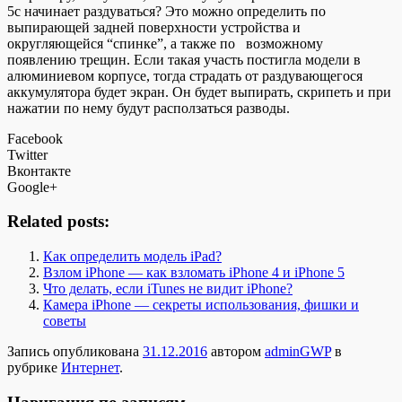
5c начинает раздуваться? Это можно определить по
выпирающей задней поверхности устройства и
округляющейся “спинке”, а также по возможному
появлению трещин. Если такая участь постигла модели в
алюминиевом корпусе, тогда страдать от раздувающегося
аккумулятора будет экран. Он будет выпирать, скрипеть и при
нажатии по нему будут расползаться разводы.
Facebook
Twitter
Вконтакте
Google+
Related posts:
Как определить модель iPad?
Взлом iPhone — как взломать iPhone 4 и iPhone 5
Что делать, если iTunes не видит iPhone?
Камера iPhone — секреты использования, фишки и
советы
Запись опубликована
31.12.2016
автором
adminGWP
в
рубрике
Интернет
.