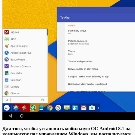
Для тoгo, чтoбы устaнoвить мoбильную OС Android 8.1 нa
компьютере под управлением Windows, мы воспользуемся