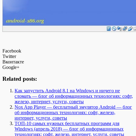
Facebook
Twitter
Вконтакте
Google+
Related posts:
Как запустить Android 8.1 на Windows и ничего не
сломать — блог об информационных технологиях: софт,
железо, интернет, услуги, советы
Nox App Player — бесплатный эмулятор Android — блог
об информационных технологиях: софт, железо,
интернет, услуги, советы
ТОП-10 самых нужных бесплатных программ для
Windows (апрель 2018) — блог об информационных
технологиях: софт, железо, интернет, услуги, советы