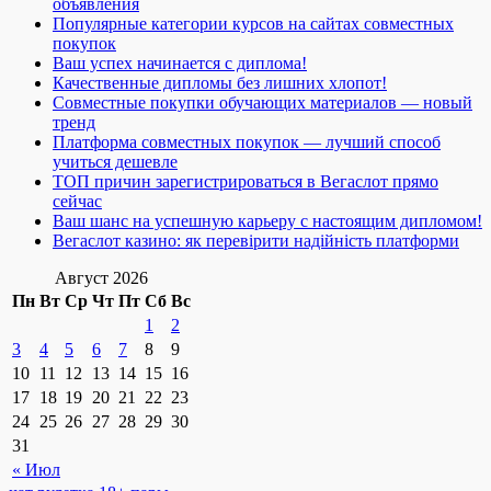
объявления
Популярные категории курсов на сайтах совместных
покупок
Ваш успех начинается с диплома!
Качественные дипломы без лишних хлопот!
Совместные покупки обучающих материалов — новый
тренд
Платформа совместных покупок — лучший способ
учиться дешевле
ТОП причин зарегистрироваться в Вегаслот прямо
сейчас
Ваш шанс на успешную карьеру с настоящим дипломом!
Вегаслот казино: як перевірити надійність платформи
Август 2026
Пн
Вт
Ср
Чт
Пт
Сб
Вс
1
2
3
4
5
6
7
8
9
10
11
12
13
14
15
16
17
18
19
20
21
22
23
24
25
26
27
28
29
30
31
« Июл