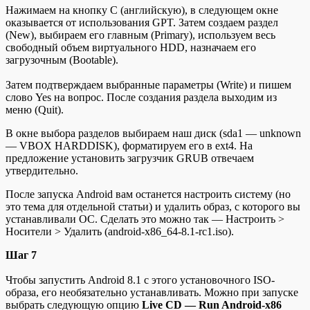
Нажимаем на кнопку C (английскую), в следующем окне
оказывается от использования GPT. Затем создаем раздел
(New), выбираем его главным (Primary), используем весь
свободный объем виртуального HDD, назначаем его
загрузочным (Bootable).
Затем подтверждаем выбранные параметры (Write) и пишем
слово Yes на вопрос. После создания раздела выходим из
меню (Quit).
В окне выбора разделов выбираем наш диск (sda1 — unknown
— VBOX HARDDISK), форматируем его в ext4. На
предложение установить загрузчик GRUB отвечаем
утвердительно.
После запуска Android вам останется настроить систему (но
это тема для отдельной статьи) и удалить образ, с которого вы
устанавливали ОС. Сделать это можно так — Настроить >
Носители > Удалить (android-x86_64-8.1-rc1.iso).
Шаг 7
Чтобы запустить Android 8.1 с этого установочного ISO-
образа, его необязательно устанавливать. Можно при запуске
выбрать следующую опцию
Live CD — Run Android-x86