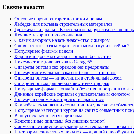
Свежие новости
Оптовые партии сигарет по низким ценам
Лебедки для подъема строительных материалов
Где скачать игры на ПК бесплатно на русском легально: 
Лучшие лакорны про отношения
С каких лакорнов начать знакомство с жанром
Сливы курсов: зачем ждать, если можно купить сейчас?
Популярные фильмы недели
Корейские дорамы смотреть онлайн бесплатно
Почему стоит доверить авто Garage55
Сигареты оптом всех брендов без предоплаты
Почему минимальный заказ от блока — это плюс
Сигареты оптом — инвестиция в стабильный доход
Сигареты оптом для небольших точек продаж
Популярные форматы онлайн-обучения иностранным язы
Длинные корейские сериалы с увлекательным сюжетом
Почему перелом может долго не срастаться
Как избежать мошенничества при покупке через объявле
Популярные категории курсов на сайтах совместных пок
Ваш успех начинается с диплома!
Качественные дипломы без лишних хлопот!
Совместные покупки обучающих материалов — новый т
Платформа совместных покупок — лучший способ учить