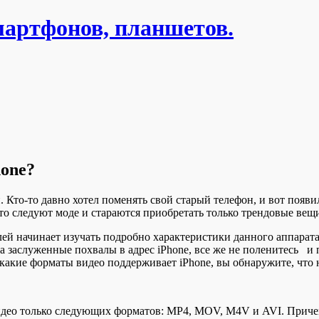
мартфонов, планшетов.
hone?
Кто-то давно хотел поменять свой старый телефон, и вот появил
 следуют моде и стараются приобретать только трендовые вещи. 
й начинает изучать подробно характеристики данного аппарата.
 на заслуженные похвалы в адрес iPhone, все же не поленитесь и
, какие форматы видео поддерживает iPhone, вы обнаружите, что
идео только следующих форматов: MP4, MOV, M4V и AVI. Причем