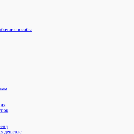
рабочие способы
кам
ния
упок
ренд
ся дешевле