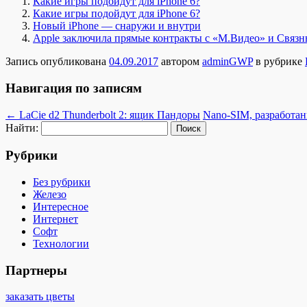
Какие игры подойдут для iPhone 6?
Какие игры подойдут для iPhone 6?
Новый iPhone — снаружи и внутри
Apple заключила прямые контракты с «М.Видео» и Связ
Запись опубликована
04.09.2017
автором
adminGWP
в рубрике
Навигация по записям
←
​LaCie d2 Thunderbolt 2: ящик Пандоры
Nano-SIM, разработан
Найти:
Рубрики
Без рубрики
Железо
Интересное
Интернет
Софт
Технологии
Партнеры
заказать цветы