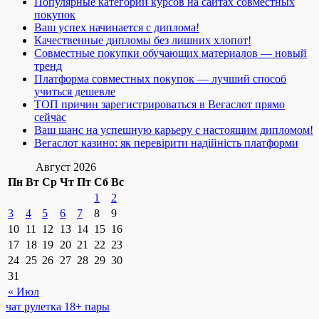
Популярные категории курсов на сайтах совместных
покупок
Ваш успех начинается с диплома!
Качественные дипломы без лишних хлопот!
Совместные покупки обучающих материалов — новый
тренд
Платформа совместных покупок — лучший способ
учиться дешевле
ТОП причин зарегистрироваться в Вегаслот прямо
сейчас
Ваш шанс на успешную карьеру с настоящим дипломом!
Вегаслот казино: як перевірити надійність платформи
Август 2026
Пн
Вт
Ср
Чт
Пт
Сб
Вс
1
2
3
4
5
6
7
8
9
10
11
12
13
14
15
16
17
18
19
20
21
22
23
24
25
26
27
28
29
30
31
« Июл
чат рулетка 18+ пары