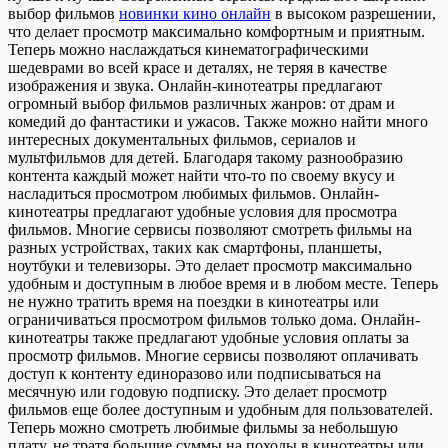
выбор фильмов
новинки кино онлайн
в высоком разрешении,
что делает просмотр максимально комфортным и приятным.
Теперь можно наслаждаться кинематографическими
шедеврами во всей красе и деталях, не теряя в качестве
изображения и звука. Онлайн-кинотеатры предлагают
огромный выбор фильмов различных жанров: от драм и
комедий до фантастики и ужасов. Также можно найти много
интересных документальных фильмов, сериалов и
мультфильмов для детей. Благодаря такому разнообразию
контента каждый может найти что-то по своему вкусу и
насладиться просмотром любимых фильмов. Онлайн-
кинотеатры предлагают удобные условия для просмотра
фильмов. Многие сервисы позволяют смотреть фильмы на
разных устройствах, таких как смартфоны, планшеты,
ноутбуки и телевизоры. Это делает просмотр максимально
удобным и доступным в любое время и в любом месте. Теперь
не нужно тратить время на поездки в кинотеатры или
ограничиваться просмотром фильмов только дома. Онлайн-
кинотеатры также предлагают удобные условия оплаты за
просмотр фильмов. Многие сервисы позволяют оплачивать
доступ к контенту единоразово или подписываться на
месячную или годовую подписку. Это делает просмотр
фильмов еще более доступным и удобным для пользователей.
Теперь можно смотреть любимые фильмы за небольшую
плату, не тратя большие суммы на походы в кинотеатры или