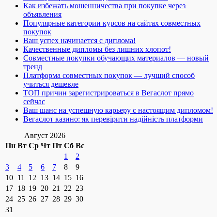
Как избежать мошенничества при покупке через
объявления
Популярные категории курсов на сайтах совместных
покупок
Ваш успех начинается с диплома!
Качественные дипломы без лишних хлопот!
Совместные покупки обучающих материалов — новый
тренд
Платформа совместных покупок — лучший способ
учиться дешевле
ТОП причин зарегистрироваться в Вегаслот прямо
сейчас
Ваш шанс на успешную карьеру с настоящим дипломом!
Вегаслот казино: як перевірити надійність платформи
Август 2026
Пн
Вт
Ср
Чт
Пт
Сб
Вс
1
2
3
4
5
6
7
8
9
10
11
12
13
14
15
16
17
18
19
20
21
22
23
24
25
26
27
28
29
30
31