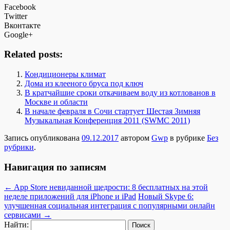
Facebook
Twitter
Вконтакте
Google+
Related posts:
Кондиционеры климат
Дома из клееного бруса под ключ
В кратчайшие сроки откачиваем воду из котлованов в
Москве и области
В начале февраля в Сочи стартует Шестая Зимняя
Музыкальная Конференция 2011 (SWMC 2011)
Запись опубликована
09.12.2017
автором
Gwp
в рубрике
Без
рубрики
.
Навигация по записям
←
App Store невиданной щедрости: 8 бесплатных на этой
неделе приложений для iPhone и iPad
Новый Skype 6:
улучшенная социальная интеграция с популярными онлайн
сервисами
→
Найти: