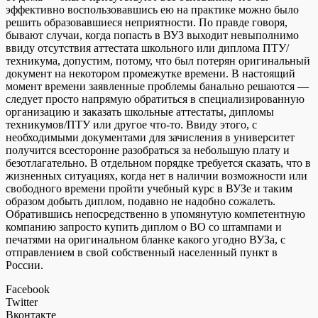
эффективно воспользовавшись ею на практике можно было
решить образовавшиеся неприятности. По правде говоря,
бывают случаи, когда попасть в ВУЗ выходит невыполнимо
ввиду отсутствия аттестата школьного или диплома ПТУ/
техникума, допустим, потому, что был потерян оригинальный
документ на некотором промежутке времени. В настоящий
момент времени заявленные проблемы банально решаются —
следует просто напрямую обратиться в специализированную
организацию и заказать школьные аттестаты, дипломы
техникумов/ПТУ или другое что-то. Ввиду этого, с
необходимыми документами для зачисления в университет
получится всесторонне разобраться за небольшую плату и
безотлагательно. В отдельном порядке требуется сказать, что в
жизненных ситуациях, когда нет в наличии возможности или
свободного времени пройти учебный курс в ВУЗе и таким
образом добыть диплом, подавно не надобно сожалеть.
Обратившись непосредственно в упомянутую компетентную
компанию запросто купить диплом о ВО со штампами и
печатями на оригинальном бланке какого угодно ВУЗа, с
отправлением в свой собственный населенный пункт в
России.
Facebook
Twitter
Вконтакте