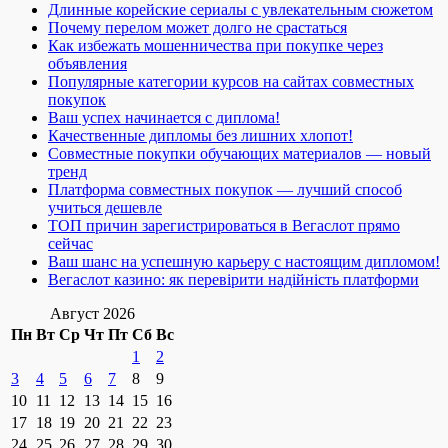
Длинные корейские сериалы с увлекательным сюжетом
Почему перелом может долго не срастаться
Как избежать мошенничества при покупке через
объявления
Популярные категории курсов на сайтах совместных
покупок
Ваш успех начинается с диплома!
Качественные дипломы без лишних хлопот!
Совместные покупки обучающих материалов — новый
тренд
Платформа совместных покупок — лучший способ
учиться дешевле
ТОП причин зарегистрироваться в Вегаслот прямо
сейчас
Ваш шанс на успешную карьеру с настоящим дипломом!
Вегаслот казино: як перевірити надійність платформи
Август 2026
Пн
Вт
Ср
Чт
Пт
Сб
Вс
1
2
3
4
5
6
7
8
9
10
11
12
13
14
15
16
17
18
19
20
21
22
23
24
25
26
27
28
29
30