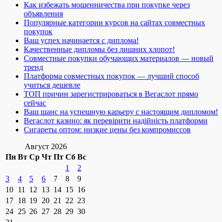
Как избежать мошенничества при покупке через
объявления
Популярные категории курсов на сайтах совместных
покупок
Ваш успех начинается с диплома!
Качественные дипломы без лишних хлопот!
Совместные покупки обучающих материалов — новый
тренд
Платформа совместных покупок — лучший способ
учиться дешевле
ТОП причин зарегистрироваться в Вегаслот прямо
сейчас
Ваш шанс на успешную карьеру с настоящим дипломом!
Вегаслот казино: як перевірити надійність платформи
Сигареты оптом: низкие цены без компромиссов
Август 2026
Пн
Вт
Ср
Чт
Пт
Сб
Вс
1
2
3
4
5
6
7
8
9
10
11
12
13
14
15
16
17
18
19
20
21
22
23
24
25
26
27
28
29
30