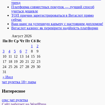
тренд
Платформа совместных покупок — лучший способ
учиться дешевле
ТОП причин зарегистрироваться в Вегаслот прямо
сейчас
Ваш шанс на успешную карьеру с настоящим дипломом!
Вегаслот казино: як перевірити надійність платформи
Август 2026
Пн
Вт
Ср
Чт
Пт
Сб
Вс
1
2
3
4
5
6
7
8
9
10
11
12
13
14
15
16
17
18
19
20
21
22
23
24
25
26
27
28
29
30
31
« Июл
чат рулетка 18+ пары
Интересное
секс чат рулетка
Сайт работает на WordPress