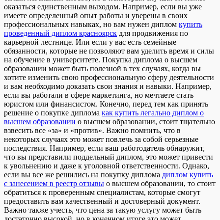
оказаться единственным выходом. Например, если вы уже
имеете определенный опыт работы и уверены в своих
профессиональных навыках, но вам нужен диплом
купить
проведенный диплом красноярск
для продвижения по
карьерной лестнице. Или если у вас есть семейные
обязанности, которые не позволяют вам уделить время и силы
на обучение в университете. Покупка диплома о высшем
образовании может быть полезной в тех случаях, когда вы
хотите изменить свою профессиональную сферу деятельности
и вам необходимо доказать свои знания и навыки. Например,
если вы работали в сфере маркетинга, но мечтаете стать
юристом или финансистом. Конечно, перед тем как принять
решение о покупке диплома
как купить легально диплом о
высшем образовании
о высшем образовании, стоит тщательно
взвесить все «за» и «против». Важно помнить, что в
некоторых случаях это может повлечь за собой серьезные
последствия. Например, если ваш работодатель обнаружит,
что вы представили поддельный диплом, это может привести
к увольнению и даже к уголовной ответственности. Однако,
если вы все же решились на покупку диплома
диплом купить
с занесением в реестр отзывы
о высшем образовании, то стоит
обратиться к проверенным специалистам, которые смогут
предоставить вам качественный и достоверный документ.
Важно также учесть, что цена за такую услугу может быть
достаточно высокой, но в конечном итоге это может