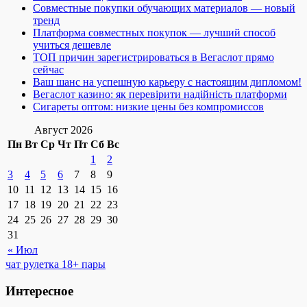
Совместные покупки обучающих материалов — новый
тренд
Платформа совместных покупок — лучший способ
учиться дешевле
ТОП причин зарегистрироваться в Вегаслот прямо
сейчас
Ваш шанс на успешную карьеру с настоящим дипломом!
Вегаслот казино: як перевірити надійність платформи
Сигареты оптом: низкие цены без компромиссов
Август 2026
Пн
Вт
Ср
Чт
Пт
Сб
Вс
1
2
3
4
5
6
7
8
9
10
11
12
13
14
15
16
17
18
19
20
21
22
23
24
25
26
27
28
29
30
31
« Июл
чат рулетка 18+ пары
Интересное