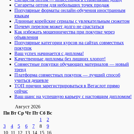
Сигареты оптом для небольших точек продаж
Популярные форматы онлайн-обучения иностранным
языкам
Длинные корейские сериалы с увлекательным сюжетом
Почему перелом может долго не срастаться
Как избежать мошенничества при покупке через
объявления
Популярные категории курсов на сайтах совместных
покупок
Ваш успех начинается с диплома!
Качественные дипломы без лишних хлопот!
Совместные покупки обучающих материалов — новый
тренд
Платформа совместных покупок — лучший способ
учиться дешевле
ТОП причин зарегистрироваться в Вегаслот прямо
сейчас
Ваш шанс на успешную карьеру с настоящим дипломом!
Август 2026
Пн
Вт
Ср
Чт
Пт
Сб
Вс
1
2
3
4
5
6
7
8
9
10
11
12
13
14
15
16