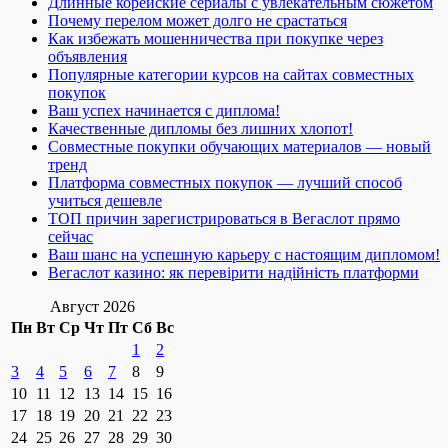
Длинные корейские сериалы с увлекательным сюжетом
Почему перелом может долго не срастаться
Как избежать мошенничества при покупке через
объявления
Популярные категории курсов на сайтах совместных
покупок
Ваш успех начинается с диплома!
Качественные дипломы без лишних хлопот!
Совместные покупки обучающих материалов — новый
тренд
Платформа совместных покупок — лучший способ
учиться дешевле
ТОП причин зарегистрироваться в Вегаслот прямо
сейчас
Ваш шанс на успешную карьеру с настоящим дипломом!
Вегаслот казино: як перевірити надійність платформи
Август 2026
Пн
Вт
Ср
Чт
Пт
Сб
Вс
1
2
3
4
5
6
7
8
9
10
11
12
13
14
15
16
17
18
19
20
21
22
23
24
25
26
27
28
29
30