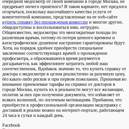
очередной медосмотр от своей компании в городе Москва, не
предрекает ничего приятного? В таком варианте, нет предлога
огорчаться, поскольку высочайшего качества услуги от
компетентной компании, представленные на ее web-сайте
купить справку без прохождения комиссии
и многие другие,
общедоступны и воспользоваться ими, нетрудно.
Общеизвестно, медосмотры это многократные походы по
различным врачам, потому-то потеря ценного времени и
катастрофическое душевное настроение гарантированы будут.
Хотя, на порядок удобнее приобрести специальное
заключение соответствующих врачей о прохождении
профосмотра, а образовавшееся время разумеется
догадывается, как эффективнее затратить любой наш
соотечественник. Вдобавок значимо то, что купить справку от
доктора о медосмотре в целом реалистично за разумную цену,
без каких-либо рисков и при первом пожелании. Принимая во
внимание приемлемые тарифы на справки от докторов в
городе Москва, купить их в реальности могут все желающие,
оплатив за них при получении документа, что избавляет от
всяких волнений, по логичным мотивациям. Прибавим, что
приобрести в профессиональной организации медсправку с
доставкой в реалии можно на интернет-портале, работающем
24 часа в сутки и каждый день.
Facebook