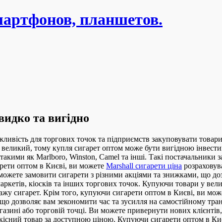
мартфонов, планшетов.
идко та вигідно
ливість для торгових точок та підприємств закуповувати товари
великий, тому купля сигарет оптом може бути вигідною інвестиц
кими як Marlboro, Winston, Camel та інші. Такі постачальники з
арети оптом в Києві, ви можете
Marshall сигарети ціна
розраховув
 можете замовити сигарети з різними акціями та знижками, що д
аркетів, кіосків та інших торгових точок. Купуючи товари у ве
ажу сигарет. Крім того, купуючи сигарети оптом в Києві, ви мож
що дозволяє вам зекономити час та зусилля на самостійному тра
азині або торговій точці. Ви можете привернути нових клієнтів
кісний товар за доступною ціною. Купуючи сигарети оптом в Києв