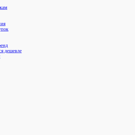
кам
ния
упок
ренд
ся дешевле
с