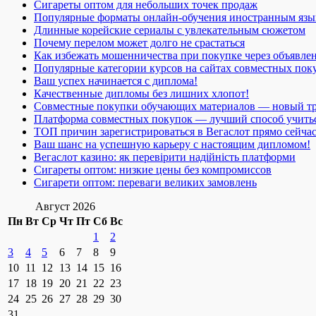
Сигареты оптом для небольших точек продаж
Популярные форматы онлайн-обучения иностранным язы
Длинные корейские сериалы с увлекательным сюжетом
Почему перелом может долго не срастаться
Как избежать мошенничества при покупке через объявле
Популярные категории курсов на сайтах совместных пок
Ваш успех начинается с диплома!
Качественные дипломы без лишних хлопот!
Совместные покупки обучающих материалов — новый т
Платформа совместных покупок — лучший способ учить
ТОП причин зарегистрироваться в Вегаслот прямо сейча
Ваш шанс на успешную карьеру с настоящим дипломом!
Вегаслот казино: як перевірити надійність платформи
Сигареты оптом: низкие цены без компромиссов
Сигарети оптом: переваги великих замовлень
Август 2026
Пн
Вт
Ср
Чт
Пт
Сб
Вс
1
2
3
4
5
6
7
8
9
10
11
12
13
14
15
16
17
18
19
20
21
22
23
24
25
26
27
28
29
30
31