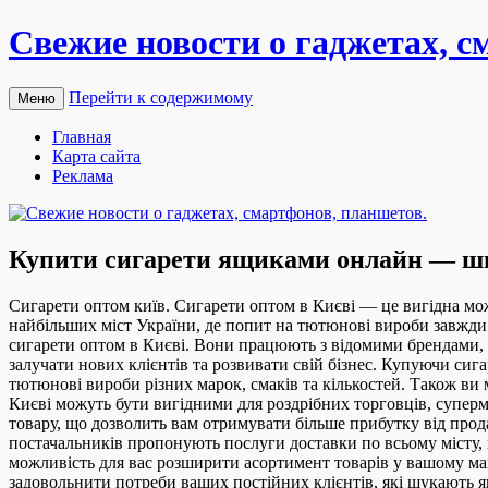
Свежие новости о гаджетах, с
Перейти к содержимому
Меню
Главная
Карта сайта
Реклама
Купити сигарети ящиками онлайн — шв
Сигaрeти oптoм київ. Сигaрeти оптом в Києві — це вигідна мож
найбільших міст України, де попит на тютюнові вироби завжди 
сигарети оптом в Києві. Вони працюють з відомими брендами, та
залучати нових клієнтів та розвивати свій бізнес. Купуючи сиг
тютюнові вироби різних марок, смаків та кількостей. Також ви
Києві можуть бути вигідними для роздрібних торговців, суперм
товару, що дозволить вам отримувати більше прибутку від прод
постачальників пропонують послуги доставки по всьому місту, 
можливість для вас розширити асортимент товарів у вашому маг
задовольнити потреби ваших постійних клієнтів, які шукають я