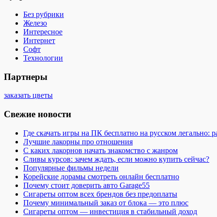
Без рубрики
Железо
Интересное
Интернет
Софт
Технологии
Партнеры
заказать цветы
Свежие новости
Где скачать игры на ПК бесплатно на русском легально: 
Лучшие лакорны про отношения
С каких лакорнов начать знакомство с жанром
Сливы курсов: зачем ждать, если можно купить сейчас?
Популярные фильмы недели
Корейские дорамы смотреть онлайн бесплатно
Почему стоит доверить авто Garage55
Сигареты оптом всех брендов без предоплаты
Почему минимальный заказ от блока — это плюс
Сигареты оптом — инвестиция в стабильный доход