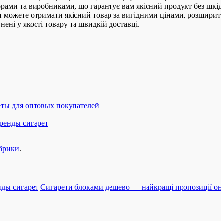
рами та виробниками, що гарантує вам якісний продукт без шкі
Ви можете отримати якісний товар за вигідними цінами, розшири
ені у якості товару та швидкій доставці.
еты для оптовых покупателей
ренды сигарет
убрики
.
нды сигарет
Сигарети блоками дешево — найкращі пропозиції 