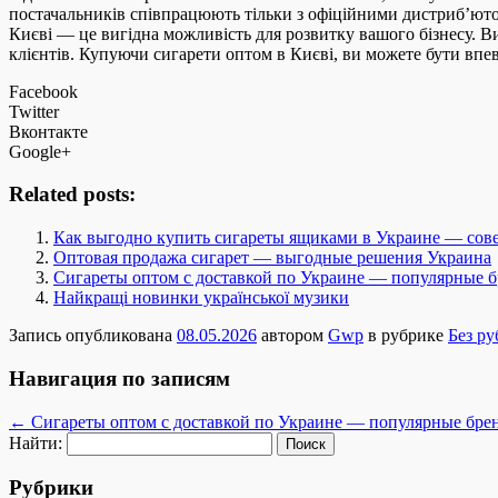
постачальників співпрацюють тільки з офіційними дистриб’юто
Києві — це вигідна можливість для розвитку вашого бізнесу. 
клієнтів. Купуючи сигарети оптом в Києві, ви можете бути впевн
Facebook
Twitter
Вконтакте
Google+
Related posts:
Как выгодно купить сигареты ящиками в Украине — сов
Оптовая продажа сигарет — выгодные решения Украина
Сигареты оптом с доставкой по Украине — популярные б
Найкращі новинки української музики
Запись опубликована
08.05.2026
автором
Gwp
в рубрике
Без р
Навигация по записям
←
Сигареты оптом с доставкой по Украине — популярные бре
Найти:
Рубрики