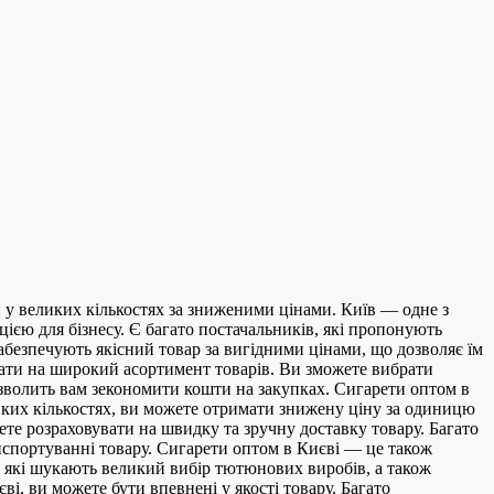
 у великих кількостях за зниженими цінами. Київ — одне з
ією для бізнесу. Є багато постачальників, які пропонують
абезпечують якісний товар за вигідними цінами, що дозволяє їм
ати на широкий асортимент товарів. Ви зможете вибрати
озволить вам зекономити кошти на закупках. Сигарети оптом в
ликих кількостях, ви можете отримати знижену ціну за одиницю
ете розраховувати на швидку та зручну доставку товару. Багато
нспортуванні товару. Сигарети оптом в Києві — це також
, які шукають великий вибір тютюнових виробів, а також
і, ви можете бути впевнені у якості товару. Багато