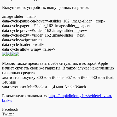
Выкуп своих устройств, выпущенных на рынок
.image-slider__item»
data-cycle-pause-on-hover=»#slider_162 .image-slider__crop»
data-cycle-pager=»#slider_162 .image-slider__pager»
data-cycle-prev=»#slider_162 .image-slider__prev»
data-cycle-next=»#slider_162 .image-slider__next»
data-cycle-swipe=»true»
data-cycle-loader=»wait»
data-cycle-allow-wrap=»false»>
Можно также представить себе ситуацию, в которой Apple
начнет скупать свои же гаджеты. В таком случае накопленных
наличных средств
хватит на покупку 300 млн iPhone, 967 млн iPod, 430 млн iPad,
148 млн
ультратонких MacBook и 11,4 млн Apple Watch.
Рекомендую ознакомится
https://kupitdiplomy.biz/svidetelstvo-o-
brake/
Facebook
Twitter