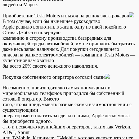
людей на Марсе.
Приобретение Tesla Motors и выход на рынок электрокаров
В том случае, если бы нынешнее руководство
Apple решило воплотить в жизнь одну из идей покойного
Стива Джобса и повернуло
компанию в сторону производства безвредных для
окружающей среды автомобилей, им не пришлось бы тратить
даже весь запас наличных. Для покупки сегодняшнего
лидера на рынке электромобилей — компании Tesla Motors —
купертиновцам хватило
бы всего 20% своего денежного накопления.
Покупка собственного оператора сотовой связи
Несомненно, производителю самых популярных в
мире мобильных телефонов пригодился бы собственный
сотовый оператор. Вместо
того, чтобы придумывать разные схемы взаимоотношений с
существующими
операторами и платить за сделки с ними, Apple легко могла
бы приобрести одного,
а то и несколько крупнейших операторов, таких как Verizon,
AT&T, Sprint
или T-Mobile. К примеру, T-Mobile, которая уверяет, что у нее