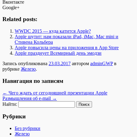
Вконтакте
Google+
Related posts:
WWDC 2015 — куда катится Apple?
Apple шутит: нам показали iPad, iMac, Mac mini и
Стивена Кольбера
Apple повысила цены на приложения в App Store
​Apple празднует Всемирный день эмодзи
Запись опубликована
23.03.2017
автором
adminGWP
в
рубрике
Железо
.
Навигация по записям
←
Чего ждать от сегодняшней презентации Apple
Размышления об e-mail
→
Найти:
Рубрики
Без рубрики
Железо