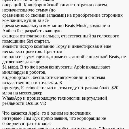
операций. Калифорнийский гигант потратил совсем
незначительную сумму (по
сравнению со своими запасами) на приобретение сторонних
компаний, купив за все
время музыкальную компанию Beats Music, компанию
AuthenTec, разрабатывающую
сканеры отпечатков пальцев, ответственный за голосового
помощника Siri стартап,
аналитическую компанию Topsy и инвестировав в еще
несколько проектов. При этом
ни одна из сумм сделок, кроме связанной с покупкой Beats, не
дотягивает даже до
$1 млрд. В то же время конкуренты Apple вкладывают
миллиарды в роботов,
видеопорталы, беспилотные автомобили и системы
искусственного интеллекта. К
примеру, Facebook только в этом году потратила более $20
млрд на мессенджер
WhatsApp и производящую технологии виртуальной
реальности Oculus VR.
Что касается Apple, то в одном из последних
интервью Тим Кук прямо заявил, что корпорация не
собирается тратить запас
наличных только для того, чтобы что-то купить. “Деньги нам