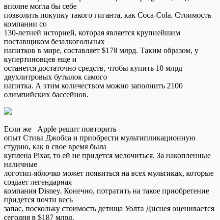
вполне могла бы себе
позволить покупку такого гиганта, как Coca-Cola. Стоимость
компании со
130-летней историей, которая является крупнейшим
поставщиком безалкогольных
напитков в мире, составляет $178 млрд. Таким образом, у
купертиновцев еще и
останется достаточно средств, чтобы купить 10 млрд
двухлитровых бутылок самого
напитка. А этим количеством можно заполнить 2100
олимпийских бассейнов.
Если же Apple решит повторить
опыт Стива Джобса и приобрести мультипликационную
студию, как в свое время была
куплена Pixar, то ей не придется мелочиться. За накопленные
наличные
логотип-яблочко может появиться на всех мультиках, которые
создает легендарная
компания Disney. Конечно, потратить на такое приобретение
придется почти весь
запас, поскольку стоимость детища Уолта Диснея оценивается
сегодня в $187 млрд.