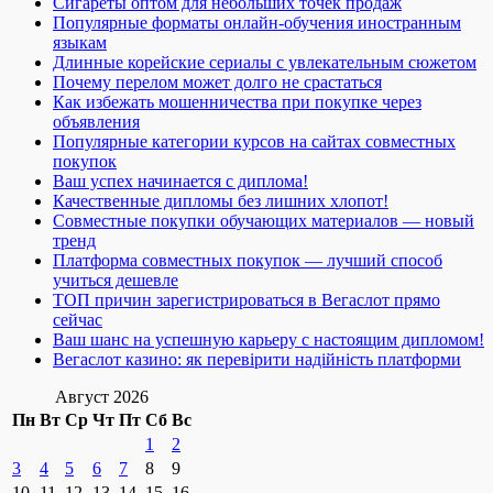
Сигареты оптом для небольших точек продаж
Популярные форматы онлайн-обучения иностранным
языкам
Длинные корейские сериалы с увлекательным сюжетом
Почему перелом может долго не срастаться
Как избежать мошенничества при покупке через
объявления
Популярные категории курсов на сайтах совместных
покупок
Ваш успех начинается с диплома!
Качественные дипломы без лишних хлопот!
Совместные покупки обучающих материалов — новый
тренд
Платформа совместных покупок — лучший способ
учиться дешевле
ТОП причин зарегистрироваться в Вегаслот прямо
сейчас
Ваш шанс на успешную карьеру с настоящим дипломом!
Вегаслот казино: як перевірити надійність платформи
Август 2026
Пн
Вт
Ср
Чт
Пт
Сб
Вс
1
2
3
4
5
6
7
8
9
10
11
12
13
14
15
16