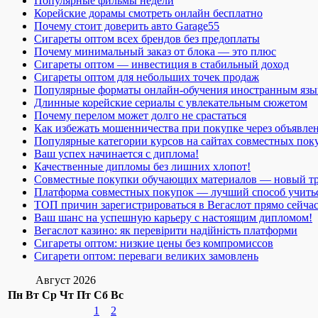
Популярные фильмы недели
Корейские дорамы смотреть онлайн бесплатно
Почему стоит доверить авто Garage55
Сигареты оптом всех брендов без предоплаты
Почему минимальный заказ от блока — это плюс
Сигареты оптом — инвестиция в стабильный доход
Сигареты оптом для небольших точек продаж
Популярные форматы онлайн-обучения иностранным язы
Длинные корейские сериалы с увлекательным сюжетом
Почему перелом может долго не срастаться
Как избежать мошенничества при покупке через объявле
Популярные категории курсов на сайтах совместных пок
Ваш успех начинается с диплома!
Качественные дипломы без лишних хлопот!
Совместные покупки обучающих материалов — новый т
Платформа совместных покупок — лучший способ учить
ТОП причин зарегистрироваться в Вегаслот прямо сейча
Ваш шанс на успешную карьеру с настоящим дипломом!
Вегаслот казино: як перевірити надійність платформи
Сигареты оптом: низкие цены без компромиссов
Сигарети оптом: переваги великих замовлень
Август 2026
Пн
Вт
Ср
Чт
Пт
Сб
Вс
1
2