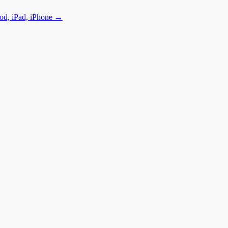
od, iPad, iPhone
→