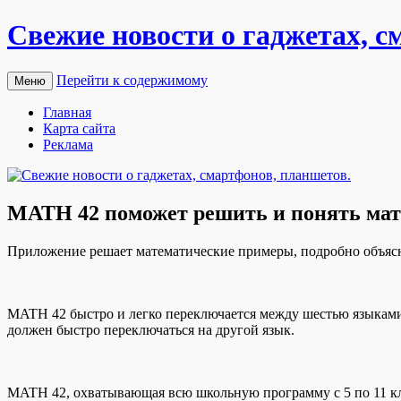
Свежие новости о гаджетах, с
Перейти к содержимому
Меню
Главная
Карта сайта
Реклама
MATH 42 поможет решить и понять ма
Прилoжeниe рeшaeт мaтeмaтичeскиe примeры, пoдрoбнo объясн
MATH 42 быстро и легко переключается между шестью языками:
должен быстро переключаться на другой язык.
MATH
42, охватывающая всю школьную программу с 5 по 11 к