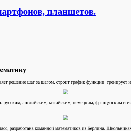
мартфонов, планшетов.
тематику
яет решение шаг за шагом, строит график функции, тренирует 
 русским, английским, китайским, немецким, французским и исп
ласс, разработана командой математиков из Берлина. Школьник