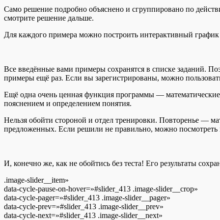
Само решение подробно объяснено и сгруппировано по действия
смотрите решение дальше.
Для каждого примера можно построить интерактивный график 
Все введённые вами примеры сохранятся в списке заданий. Поэ
примеры ещё раз. Если вы зарегистрированы, можно пользоват
Ещё одна очень ценная функция программы — математические о
пояснением и определением понятия.
Нельзя обойти стороной и отдел тренировки. Повторенье — мат
предложенных. Если решили не правильно, можно посмотреть
И, конечно же, как не обойтись без теста! Его результаты сох
.image-slider__item»
data-cycle-pause-on-hover=»#slider_413 .image-slider__crop»
data-cycle-pager=»#slider_413 .image-slider__pager»
data-cycle-prev=»#slider_413 .image-slider__prev»
data-cycle-next=»#slider_413 .image-slider__next»