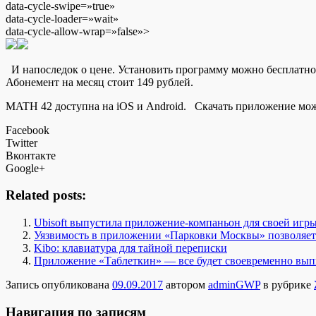
data-cycle-swipe=»true»
data-cycle-loader=»wait»
data-cycle-allow-wrap=»false»>
И напоследок о цене. Установить программу можно бесплатно.
Абонемент на месяц стоит 149 рублей.
MATH 42 доступна на iOS и Android. Скачать приложение мож
Facebook
Twitter
Вконтакте
Google+
Related posts:
Ubisoft выпустила приложение-компаньон для своей игры 
Уязвимость в приложении «Парковки Москвы» позволяет
Kibo: клавиатура для тайной переписки
Приложение «Таблеткин» — все будет своевременно вып
Запись опубликована
09.09.2017
автором
adminGWP
в рубрике
Навигация по записям