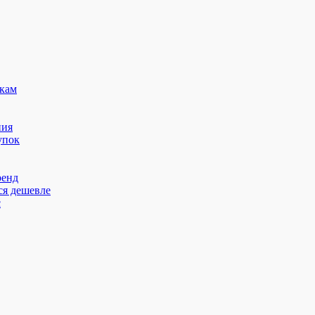
кам
ния
упок
ренд
ся дешевле
с