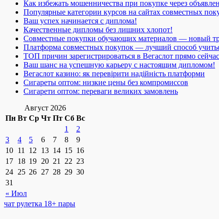
Как избежать мошенничества при покупке через объявле
Популярные категории курсов на сайтах совместных пок
Ваш успех начинается с диплома!
Качественные дипломы без лишних хлопот!
Совместные покупки обучающих материалов — новый т
Платформа совместных покупок — лучший способ учить
ТОП причин зарегистрироваться в Вегаслот прямо сейча
Ваш шанс на успешную карьеру с настоящим дипломом!
Вегаслот казино: як перевірити надійність платформи
Сигареты оптом: низкие цены без компромиссов
Сигарети оптом: переваги великих замовлень
Август 2026
Пн
Вт
Ср
Чт
Пт
Сб
Вс
1
2
3
4
5
6
7
8
9
10
11
12
13
14
15
16
17
18
19
20
21
22
23
24
25
26
27
28
29
30
31
« Июл
чат рулетка 18+ пары