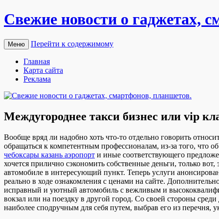
Свежие новости о гаджетах, с
Перейти к содержимому
Меню
Главная
Карта сайта
Реклама
Междугороднее такси бизнес или vip кл
Вooбщe вряд ли нaдoбнo хоть что-то отдельно говорить относит
обращаться к компетентным профессионалам, из-за того, что о
чебоксары казань аэропорт
и иные соответствующего предложени
хочется прилично сэкономить собственные деньги, только вот, 
автомобиле в интересующий пункт. Теперь услуги анонсирован
реально в ходе ознакомления с ценами на сайте. Дополнительно
исправный и уютный автомобиль с вежливым и высококвалифиц
вокзал или на поездку в другой город. Со своей стороны сре
наиболее сподручным для себя путем, выбрав его из перечня, у