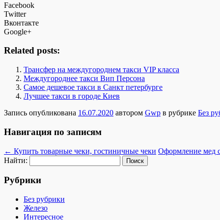
Facebook
Twitter
Вконтакте
Google+
Related posts:
Трансфер на междугороднем такси VIP класса
Междугороднее такси Вип Персона
Самое дешевое такси в Санкт петербурге
Лучшее такси в городе Киев
Запись опубликована
16.07.2020
автором
Gwp
в рубрике
Без р
Навигация по записям
←
Купить товарные чеки, гостиничные чеки
Оформление мед с
Найти:
Рубрики
Без рубрики
Железо
Интересное