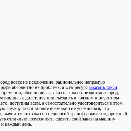
ежгород вовсе не исключение, рациональнее напрямую
 профи абсолютно не проблема, а web-ресурс
заказать такси
пременно, обычно делая заказ на такси поездки межгород,
братившись к дилетанту или съездить в грязном и неуютном
о, доступны всем, а самостоятельно удостовериться в этом
ную службу-такси вполне возможно не усомниться, что
 выявится это заказ на недорогой трансфер железнодорожный
уть отличную возможность сделать свой заказ на машину
и и каждый день.