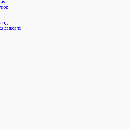
ния
упок
ренд
ся дешевле
с