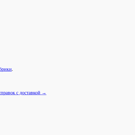
убрики
.
правок с доставкой
→