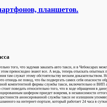
мартфонов, планшетов.
асса
ельно того, что задумав заказать авто такси, и в Чебоксарах м
б этом превосходно знают все. А ведь, теперь отыскать опытных
я там служат этому обстоятельству веским доказательством. Не
это отнюдь не повод, что бы подвергать самих себя опасности о
ной компетентной фирмы службы такси, включительно и ВИП авт
 стоит поведать относительно того, что в ходе обращения в дан
ированным шофером приедет вовремя, в независимости оттого,
ди достоинств анонсированной службы такси не излишним упомян
казанного на интернет-портале, который работает 24 часа в сутк