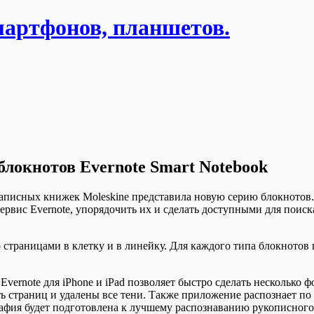
мартфонов, планшетов.
блокнотов Evernote Smart Notebook
записных книжек Moleskine представила новую серию блокнотов
сервис Evernote, упорядочить их и сделать доступными для поис
о страницами в клетку и в линейку. Для каждого типа блокнотов
ernote для iPhone и iPad позволяет быстро сделать несколько ф
ть страниц и удалены все тени. Также приложение распознает п
афия будет подготовлена к лучшему распознаванию рукописного 