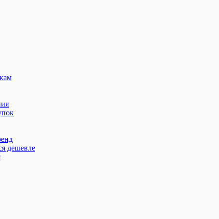
кам
ния
упок
ренд
ся дешевле
с