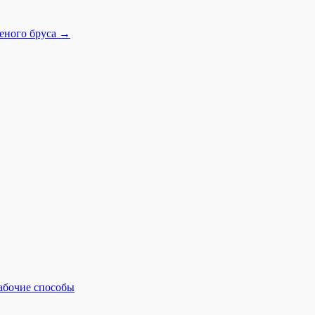
ееного бруса
→
рабочие способы