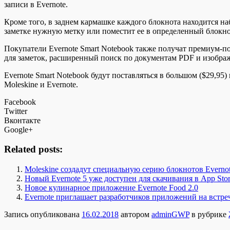
записи в Evernote.
Кроме того, в заднем кармашке каждого блокнота находится наб
заметке нужную метку или поместит ее в определенный блокно
Покупатели Evernote Smart Notebook также получат премиум-п
для заметок, расширенный поиск по документам PDF и изображ
Evernote Smart Notebook будут поставляться в большом ($29,95)
Moleskine и Evernote.
Facebook
Twitter
Вконтакте
Google+
Related posts:
Moleskine создадут специальную серию блокнотов Evernot
Новый Evernote 5 уже доступен для скачивания в App Sto
Новое кулинарное приложение Evernote Food 2.0
Evernote приглашает разработчиков приложений на встре
Запись опубликована
16.02.2018
автором
adminGWP
в рубрике