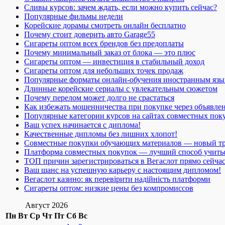
Сливы курсов: зачем ждать, если можно купить сейчас?
Популярные фильмы недели
Корейские дорамы смотреть онлайн бесплатно
Почему стоит доверить авто Garage55
Сигареты оптом всех брендов без предоплаты
Почему минимальный заказ от блока — это плюс
Сигареты оптом — инвестиция в стабильный доход
Сигареты оптом для небольших точек продаж
Популярные форматы онлайн-обучения иностранным язы
Длинные корейские сериалы с увлекательным сюжетом
Почему перелом может долго не срастаться
Как избежать мошенничества при покупке через объявле
Популярные категории курсов на сайтах совместных пок
Ваш успех начинается с диплома!
Качественные дипломы без лишних хлопот!
Совместные покупки обучающих материалов — новый т
Платформа совместных покупок — лучший способ учить
ТОП причин зарегистрироваться в Вегаслот прямо сейча
Ваш шанс на успешную карьеру с настоящим дипломом!
Вегаслот казино: як перевірити надійність платформи
Сигареты оптом: низкие цены без компромиссов
Август 2026
Пн
Вт
Ср
Чт
Пт
Сб
Вс