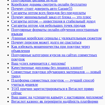
Популярные фильмы недели
Корейские дорамы смотреть онлайн бесплатно
Почему стоит доверить авто Garage55
Сигареты оптом всех брендов без предоплаты
Почему минимальный заказ от блока — это плюс
Сигареты оптом — инвестиция в стабильный доход
Сигареты оптом для небольших точек продаж
Популярные форматы онлайн-обучения иностранным
языкам
Длинные корейские сериалы с увлекательным сюжетом
Почему перелом может долго не срастаться
Как избежать мошенничества при покупке через
объявления
Популярные категории курсов на сайтах совместных
покупок
Ваш успех начинается с диплома!
Качественные дипломы без лишних хлопот!
Совместные покупки обучающих материалов — новый
тренд
Платформа совместных покупок — лучший способ
учиться дешевле
ТОП причин зарегистрироваться в Вегаслот прямо
сейчас
Ваш шанс на успешную карьеру с настоящим дипломом!
Вегаслот казино: як перевірити надійність платформи