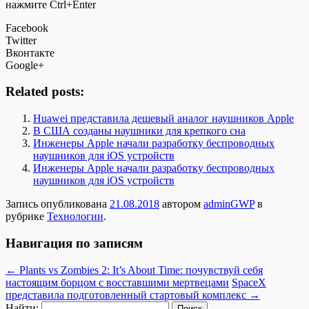
нажмите Ctrl+Enter
Facebook
Twitter
Вконтакте
Google+
Related posts:
Huawei представила дешевый аналог наушников Apple
В США созданы наушники для крепкого сна
Инженеры Apple начали разработку беспроводных
наушников для iOS устройств
Инженеры Apple начали разработку беспроводных
наушников для iOS устройств
Запись опубликована
21.08.2018
автором
adminGWP
в
рубрике
Технологии
.
Навигация по записям
←
Plants vs Zombies 2: It’s About Time: почувствуй себя
настоящим борцом с восставшими мертвецами
SpaceX
представила подготовленный стартовый комплекс
→
Найти: