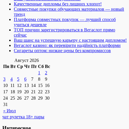
Качественные дипломы без лишних хлопот!
Совместные покупки обучающих материалов — новый
тренд
Платформа совместных покупок — лучший способ
учиться дешевле
ТОП причин зарегистрироваться в Вегаслот прямо
сейчас
Ваш шанс на успешную карьеру с настоящим дипломом!
Вегаслот казино: як перевірити надійність платформи
Сигареты оптом: низкие цены без компромиссов
Август 2026
Пн
Вт
Ср
Чт
Пт
Сб
Вс
1
2
3
4
5
6
7
8
9
10
11
12
13
14
15
16
17
18
19
20
21
22
23
24
25
26
27
28
29
30
31
« Июл
чат рулетка 18+ пары
Интересное