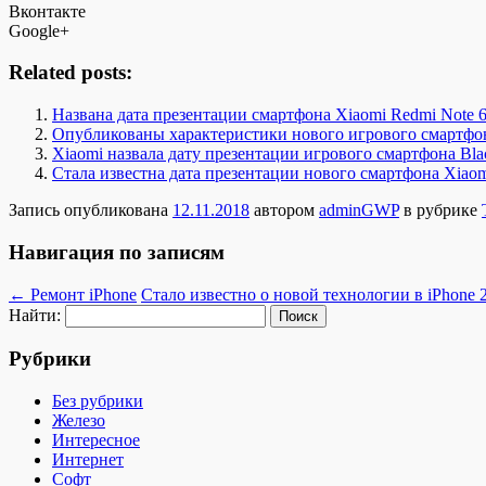
Вконтакте
Google+
Related posts:
Названа дата презентации смартфона Xiaomi Redmi Note 
Опубликованы характеристики нового игрового смартфо
Xiaomi назвала дату презентации игрового смартфона Bla
Стала известна дата презентации нового смартфона Xiao
Запись опубликована
12.11.2018
автором
adminGWP
в рубрике
Навигация по записям
←
Ремонт iPhone
Стало известно о новой технологии в iPhone 
Найти:
Рубрики
Без рубрики
Железо
Интересное
Интернет
Софт