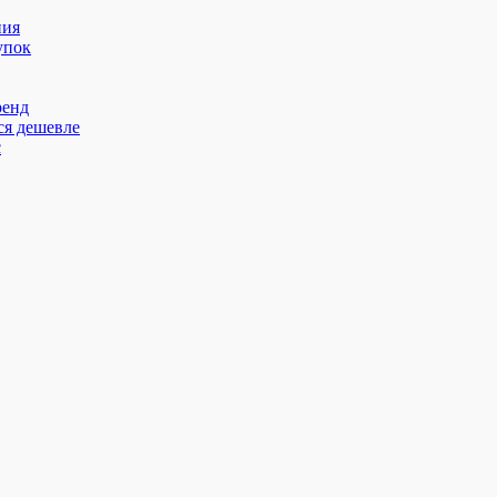
ния
упок
ренд
ся дешевле
с