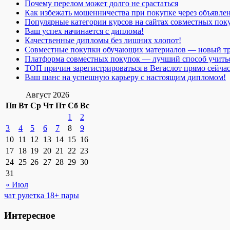
Почему перелом может долго не срастаться
Как избежать мошенничества при покупке через объявле
Популярные категории курсов на сайтах совместных пок
Ваш успех начинается с диплома!
Качественные дипломы без лишних хлопот!
Совместные покупки обучающих материалов — новый т
Платформа совместных покупок — лучший способ учить
ТОП причин зарегистрироваться в Вегаслот прямо сейча
Ваш шанс на успешную карьеру с настоящим дипломом!
Август 2026
Пн
Вт
Ср
Чт
Пт
Сб
Вс
1
2
3
4
5
6
7
8
9
10
11
12
13
14
15
16
17
18
19
20
21
22
23
24
25
26
27
28
29
30
31
« Июл
чат рулетка 18+ пары
Интересное