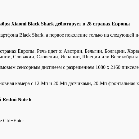
ября Xiaomi Black Shark дeбютируeт в 28 странах Европы
ртфона Black Shark, а первое поколение только на следующей н
8 странах Европы. Речь идет о: Австрии, Бельгии, Болгарии, Хор
мынии, Словакии, Словении, Испании, Швеции или Великобрита
ймовым сенсорным дисплеем с разрешением 1080 x 2160 пикселей,
новная камера с 12-Мп и 20-Мп датчиками, 20-Мп фронтальная к
 Redmi Note 6
 Ctrl+Enter