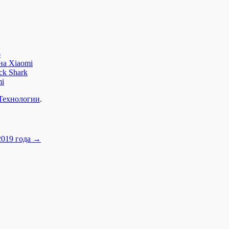
6
на Xiaomi
ck Shark
mi
Технологии
.
2019 года
→