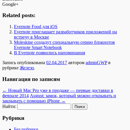
Google+
Related posts:
Evernote Food для iOS
Evernote приглашает разработчиков приложений на
встречу в Москве
Moleskine создадут специальную серию блокнотов
Evernote Smart Notebook
В Evernote появились напоминания
Запись опубликована
02.04.2017
автором
adminGWP
в
рубрике
Железо
.
Навигация по записям
←
Новый Mac Pro уже в продаже — первые доставки в
феврале 2014
August: замок, который можно открывать и
закрывать с помощью iPhone
→
Найти:
Рубрики
Без рубрики