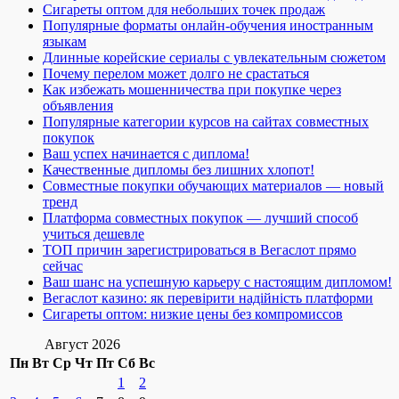
Сигареты оптом для небольших точек продаж
Популярные форматы онлайн-обучения иностранным
языкам
Длинные корейские сериалы с увлекательным сюжетом
Почему перелом может долго не срастаться
Как избежать мошенничества при покупке через
объявления
Популярные категории курсов на сайтах совместных
покупок
Ваш успех начинается с диплома!
Качественные дипломы без лишних хлопот!
Совместные покупки обучающих материалов — новый
тренд
Платформа совместных покупок — лучший способ
учиться дешевле
ТОП причин зарегистрироваться в Вегаслот прямо
сейчас
Ваш шанс на успешную карьеру с настоящим дипломом!
Вегаслот казино: як перевірити надійність платформи
Сигареты оптом: низкие цены без компромиссов
Август 2026
Пн
Вт
Ср
Чт
Пт
Сб
Вс
1
2